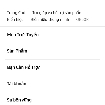
Trang Chủ
Trợ giúp và hỗ trợ sản phẩm
Biển hiệu
Biển hiệu thông minh
QB50R
mở
Footer Navigation
Mua Trực Tuyến
mở
Sản Phẩm
mở
Bạn Cần Hỗ Trợ?
mở
Tài khoản
mở
Sự bền vững