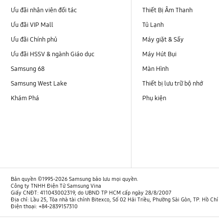
Ưu đãi nhân viên đối tác
Thiết Bị Âm Thanh
Ưu đãi VIP Mall
Tủ Lạnh
Ưu đãi Chính phủ
Máy giặt & Sấy
Ưu đãi HSSV & ngành Giáo dục
Máy Hút Bụi
Samsung 68
Màn Hình
Samsung West Lake
Thiết bị lưu trữ bộ nhớ
Khám Phá
Phụ kiện
Bản quyền ©1995-2026 Samsung bảo lưu mọi quyền.
Công ty TNHH Điện Tử Samsung Vina
Giấy CNĐT: 411043002319, do UBND TP HCM cấp ngày 28/8/2007
Địa chỉ: Lầu 25, Tòa nhà tài chính Bitexco, Số 02 Hải Triều, Phường Sài Gòn, TP. Hồ Ch
Điện thoại: +84-2839157310