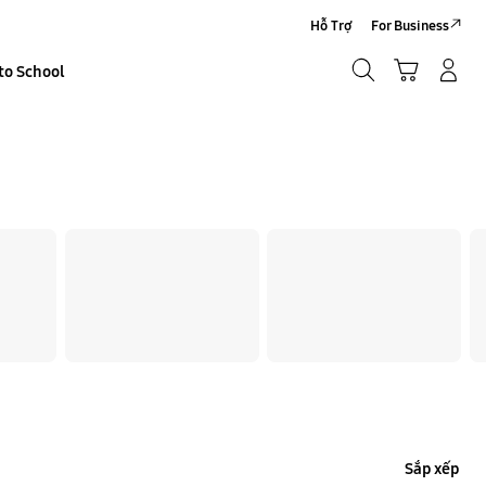
Hỗ Trợ
For Business
Tìm kiếm
Giỏ hàng
to School
Đăng nhập/Đăng ký
Tìm kiếm
Sắp xếp