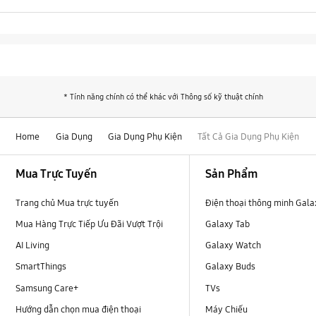
* Tính năng chính có thể khác với Thông số kỹ thuật chính
Home
Gia Dụng
Gia Dụng Phụ Kiện
Tất Cả Gia Dụng Phụ Kiện
Footer Navigation
Mua Trực Tuyến
Sản Phẩm
Trang chủ Mua trực tuyến
Điện thoại thông minh Gala
Mua Hàng Trực Tiếp Ưu Đãi Vượt Trội
Galaxy Tab
AI Living
Galaxy Watch
SmartThings
Galaxy Buds
Samsung Care+
TVs
Hướng dẫn chọn mua điện thoại
Máy Chiếu