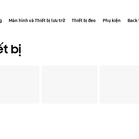
g
Màn hình và Thiết bị lưu trữ
Thiết bị đeo
Phụ kiện
Back 
t bị