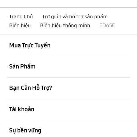
Trang Chủ
Trợ giúp và hỗ trợ sản phẩm
Biển hiệu
Biển hiệu thông minh
ED65E
mở
Footer Navigation
Mua Trực Tuyến
mở
Sản Phẩm
mở
Bạn Cần Hỗ Trợ?
mở
Tài khoản
mở
Sự bền vững