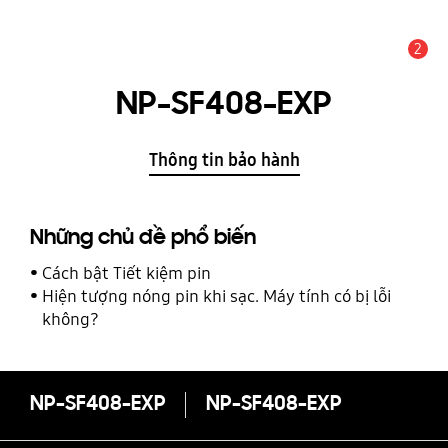
2
THÔNG BÁO
NP-SF408-EXP
Thông tin bảo hành
Những chủ đề phổ biến
Cách bật Tiết kiệm pin
Hiện tượng nóng pin khi sạc. Máy tính có bị lỗi
không?
NP-SF408-EXP
NP-SF408-EXP