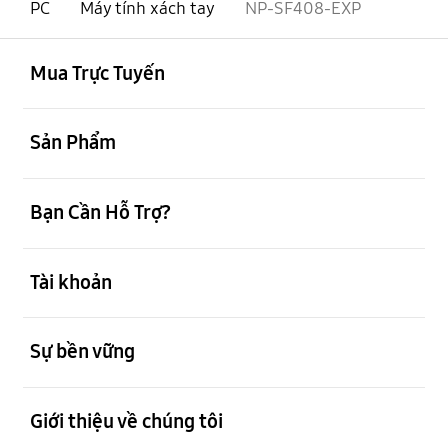
PC
Máy tính xách tay
NP-SF408-EXP
mở
Footer Navigation
Mua Trực Tuyến
mở
Sản Phẩm
mở
Bạn Cần Hỗ Trợ?
mở
Tài khoản
mở
Sự bền vững
mở
Giới thiệu về chúng tôi