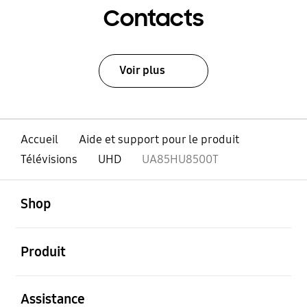
Contacts
Voir plus
Accueil
Aide et support pour le produit
Télévisions
UHD
UA85HU8500T
ouvert
Footer Navigation
Shop
ouvert
Produit
ouvert
Assistance