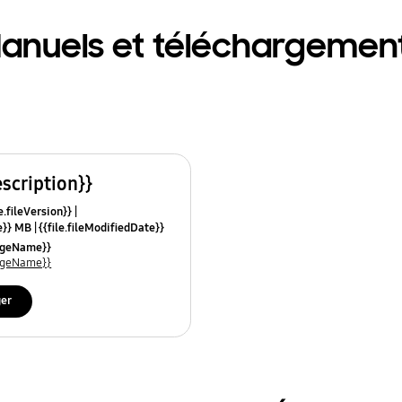
anuels et téléchargemen
escription}}
e.fileVersion}}
ze}} MB
{{file.fileModifiedDate}}
mes}}
uageName}}
uageName}}
ger