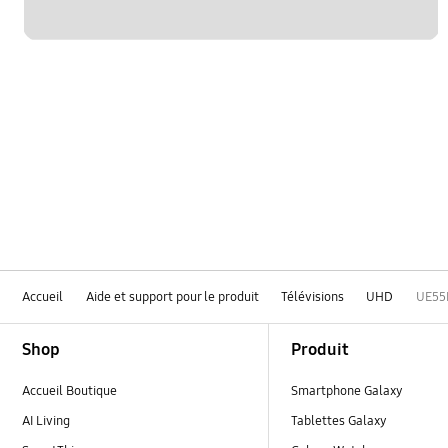
Accueil
Aide et support pour le produit
Télévisions
UHD
UE55
Footer Navigation
Shop
Produit
Accueil Boutique
Smartphone Galaxy
AI Living
Tablettes Galaxy