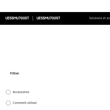
UE55MU7005T
UE55MU7005T
Solutions et a
Filtrer
Accessoires
Comment utiliser