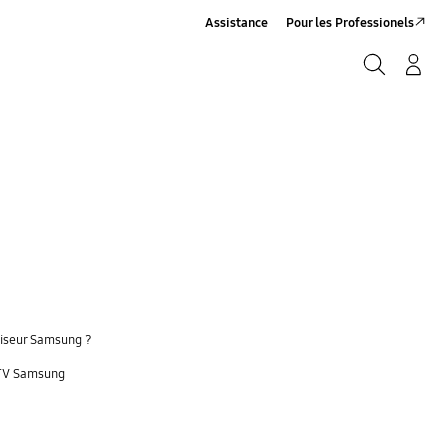
Assistance
Pour les Professionels
Rechercher
Connexion/Sign-Up
Rechercher
viseur Samsung ?
 TV Samsung