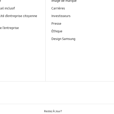
é
Image de marque
ail inclusif
Carrières
ité d’entreprise citoyenne
Investisseurs
Presse
e l’entreprise
Éthique
Design Samsung
Restez À Jour?