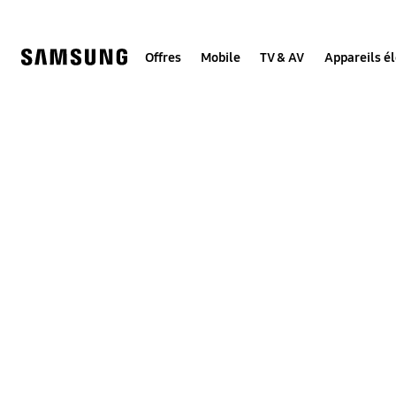
Skip
to
content
Offres
Mobile
TV & AV
Appareils é