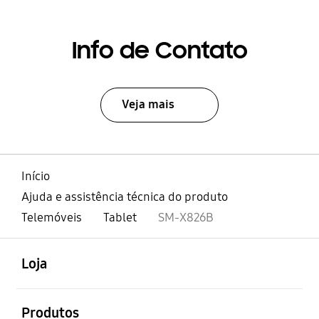
Info de Contato
Veja mais
Início
Ajuda e assistência técnica do produto
Telemóveis
Tablet
SM-X826B
abrir
Footer Navigation
Loja
abrir
Produtos