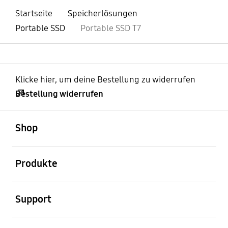
Startseite
Speicherlösungen
Portable SSD
Portable SSD T7
Klicke hier, um deine Bestellung zu widerrufen
Bestellung widerrufen
öffnen
Footer Navigation
Shop
öffnen
Produkte
öffnen
Support
öffnen