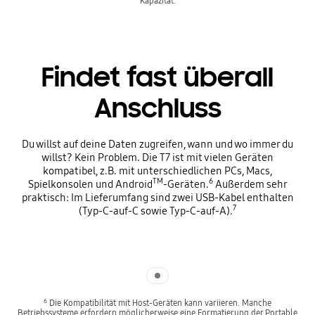
Kapazität.
Findet fast überall
Anschluss
Du willst auf deine Daten zugreifen, wann und wo immer du
willst? Kein Problem. Die T7 ist mit vielen Geräten
kompatibel, z.B. mit unterschiedlichen PCs, Macs,
TM
6
Spielkonsolen und Android
-Geräten.
Außerdem sehr
praktisch: Im Lieferumfang sind zwei USB-Kabel enthalten
7
(Typ-C-auf-C sowie Typ-C-auf-A).
Indicator 1
6
Die Kompatibilität mit Host-Geräten kann variieren. Manche
Betriebssysteme erfordern möglicherweise eine Formatierung der Portable