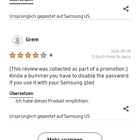
professionals and enthusiasts alike, always
offering a go to, reliable, and speedy solution for
on-the-go storage needs.
share
Ursprünglich gepostet auf Samsung US
Grem
2026-04-05
Product Ratings :
4
31 Birch Pond Dr, Apt 6
[This review was collected as part of a promotion.]
Kinda a bummer you have to disable the password
if you use it with your Samsung qled
Übersetzen
Ich habe dieses Produkt empfohlen.
share
Ursprünglich gepostet auf Samsung US
Mehr anzeigen