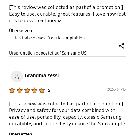
[This review was collected as part of a promotion.]
Easy to use, durable, great features. I love how fast
it is to download media.
Übersetzen
Ich habe dieses Produkt empfohlen.
share
Ursprünglich gepostet auf Samsung US
Grandma Yessi
Product Ratings :
2026-04-13
5
[This review was collected as part of a promotion.]
Privacy and safety for your data combined with
ease of use, portability, capacity, classic Samsung
durability, and connectivity ensure the Samsung T7
continues to be a powerful, competitive tool for
Übersetzen