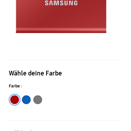
Wähle deine Farbe
Farbe :
Metallic Red
Indiog Blue
Titan Gray