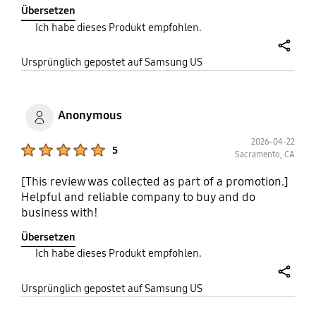
resilient for use at home, on travel or at wok.
Übersetzen
Thermal quality is superior as it maintains
Ich habe dieses Produkt empfohlen.
temperature even when pressing higher transfer
rates.
share
Ursprünglich gepostet auf Samsung US
Anonymous
2026-04-22
Product Ratings :
5
Sacramento, CA
[This review was collected as part of a promotion.]
Helpful and reliable company to buy and do
business with!
Übersetzen
Ich habe dieses Produkt empfohlen.
share
Ursprünglich gepostet auf Samsung US