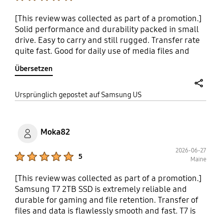
[This review was collected as part of a promotion.]
Solid performance and durability packed in small
drive. Easy to carry and still rugged. Transfer rate
quite fast. Good for daily use of media files and
other files, you wanna carry on the go Does not
Übersetzen
heat up much
share
Ursprünglich gepostet auf Samsung US
Moka82
2026-06-27
Product Ratings :
5
Maine
[This review was collected as part of a promotion.]
Samsung T7 2TB SSD is extremely reliable and
durable for gaming and file retention. Transfer of
files and data is flawlessly smooth and fast. T7 is