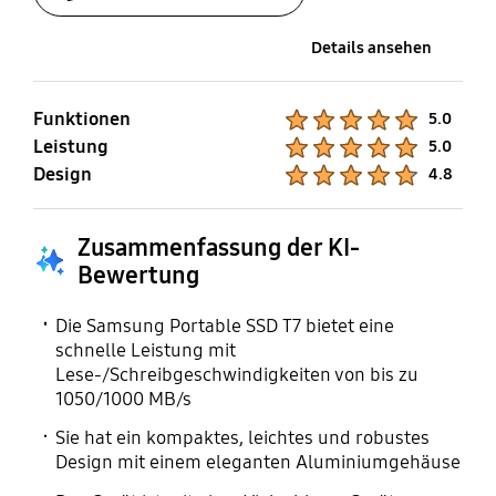
Übertragungsgeschwin
UASP-Modus
Details ansehen
digkeit
Unterstützung
Sequenzielle
Funktionen
Product Ratings :
5.0
Lesegeschwindigkeit:
Leistung
Product Ratings :
5.0
Bis zu 1.050 MB/s
Design
Product Ratings :
4.8
Sequenzielle
Schreibgeschwindigkeit
: Bis zu 1.000 MB/s*
Zusammenfassung der KI-
(* Die Leistung kann je
Bewertung
nach Host-
Konfiguration variieren
Die Samsung Portable SSD T7 bietet eine
schnelle Leistung mit
Lese-/Schreibgeschwindigkeiten von bis zu
Verschlüsselung
Sicherheit
1050/1000 MB/s
AES 256-Bit Hardware-
Samsumg Portable SSD
Sie hat ein kompaktes, leichtes und robustes
Verschlüsselung
Software 1.0
Design mit einem eleganten Aluminiumgehäuse
(*Optionaler
Passwortschutz)