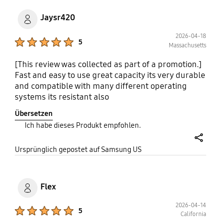
Jaysr420
2026-04-18
Product Ratings :
5
Massachusetts
[This review was collected as part of a promotion.]
Fast and easy to use great capacity its very durable
and compatible with many different operating
systems its resistant also
Übersetzen
Ich habe dieses Produkt empfohlen.
share
Ursprünglich gepostet auf Samsung US
Flex
2026-04-14
Product Ratings :
5
California