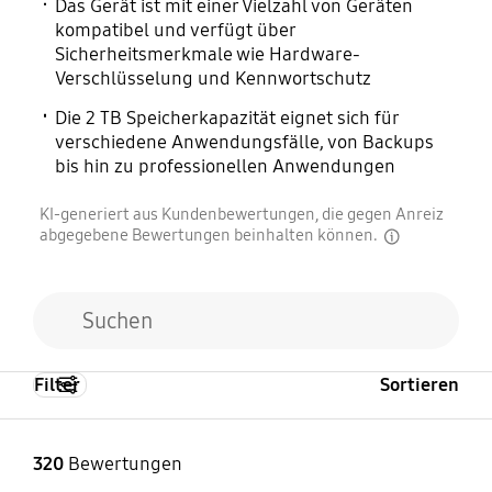
Das Gerät ist mit einer Vielzahl von Geräten
kompatibel und verfügt über
Sicherheitsmerkmale wie Hardware-
Zertifizierung
RoHS-Kompatibilität
Verschlüsselung und Kennwortschutz
CE, BSMI, KC, VCCI, C-
RoHS2
Die 2 TB Speicherkapazität eignet sich für
tick, FCC, IC, UL, TUV,
verschiedene Anwendungsfälle, von Backups
CB, EAC
bis hin zu professionellen Anwendungen
KI-generiert aus Kundenbewertungen, die gegen Anreiz
Garantie
abgegebene Bewertungen beinhalten können.
disclaimer
3 Jahre
Filter
Sortieren
320
Bewertungen