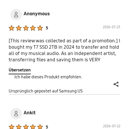
Anonymous
Product Ratings :
2026-07-23
5
[This review was collected as part of a promotion.] I
bought my T7 SSD 2TB in 2024 to transfer and hold
all of my musical audio. As an independent artist,
transferring files and saving them is VERY
important. Not only do I have enough space (for
Übersetzen
now) but the ablity to customizable file names, it
Ich habe dieses Produkt empfohlen.
having slim form factor, durability, having a type C
port and not getting hot when transferring files
share
has all been a plus. Made different situations with
Ursprünglich gepostet auf Samsung US
large files alot easier to manage than other SSDs i
used before. Definitely one of the most reliable
piece of tech I own today.
Ankit
Product Ratings :
2026-07-22
5