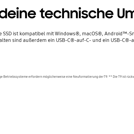
 deine technische 
 Die SSD ist kompatibel mit Windows®, macOS®, Android™-Sm
lten sind außerdem ein USB-C®-auf-C- und ein USB-C®-auf
ige Betriebssysteme erfordern möglicherweise eine Neuformatierung der T9. ** Die T9 ist rück