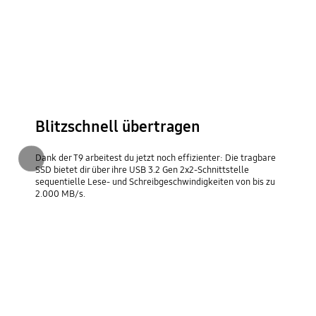
Blitzschnell übertragen
Dank der T9 arbeitest du jetzt noch effizienter: Die tragbare
Zurück
SSD bietet dir über ihre USB 3.2 Gen 2x2-Schnittstelle
sequentielle Lese- und Schreibgeschwindigkeiten von bis zu
2.000 MB/s.