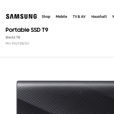
Skip
Skip
to
to
content
accessibility
help
Shop
Mobile
TV & AV
Haushalt
Portable SSD T9
Black
2 TB
MU-PG2T0B/EU