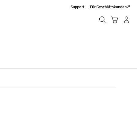
Support
Für Geschäftskunden
Suchen
Warenkorb
Anmelden/Sign-Up
Suchen