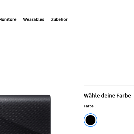
Monitore
Wearables
Zubehör
Portable
SSD
Wähle deine Farbe
T9
Farbe :
Black