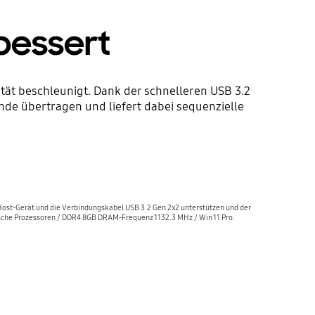
bessert
ät beschleunigt. Dank der schnelleren USB 3.2
nde übertragen und liefert dabei sequenzielle
Host-Gerät und die Verbindungskabel USB 3.2 Gen 2x2 unterstützen und der
sche Prozessoren / DDR4 8GB DRAM-Frequenz 1132.3 MHz / Win 11 Pro.