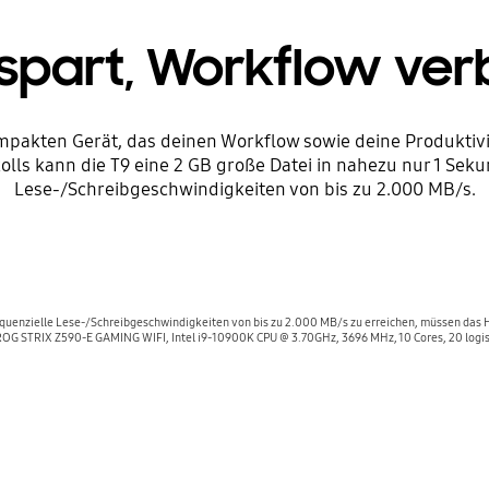
espart, Workflow ver
pakten Gerät, das deinen Workflow sowie deine Produktivit
ls kann die T9 eine 2 GB große Datei in nahezu nur 1 Seku
Lese-/Schreibgeschwindigkeiten von bis zu 2.000 MB/s.
equenzielle Lese-/Schreibgeschwindigkeiten von bis zu 2.000 MB/s zu erreichen, müssen das 
ROG STRIX Z590-E GAMING WIFI, Intel i9-10900K CPU @ 3.70GHz, 3696 MHz, 10 Cores, 20 logi