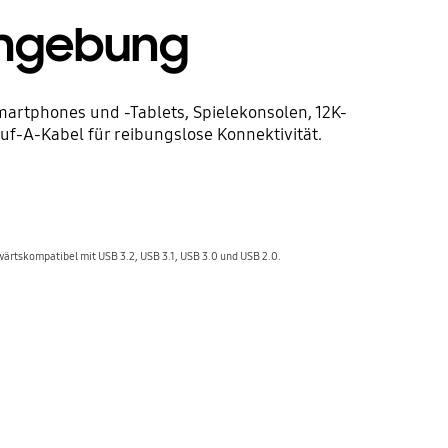
Umgebung
artphones und -Tablets, Spielekonsolen, 12K-
-A-Kabel für reibungslose Konnektivität.
wärtskompatibel mit USB 3.2, USB 3.1, USB 3.0 und USB 2.0.