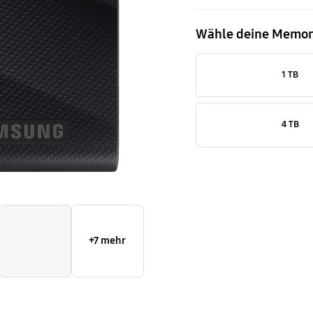
Wähle deine Memo
1 TB
4 TB
+7 mehr