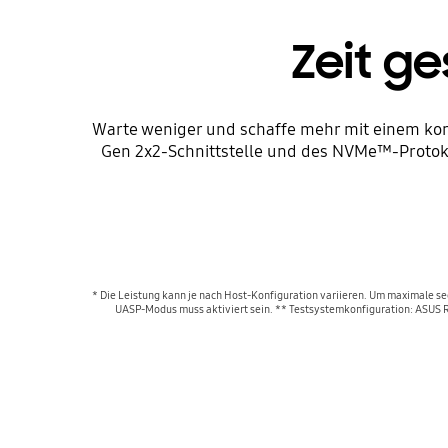
Zeit g
Warte weniger und schaffe mehr mit einem kom
Gen 2x2-Schnittstelle und des NVMe™-Protokol
* Die Leistung kann je nach Host-Konfiguration variieren. Um maximale s
UASP-Modus muss aktiviert sein. ** Testsystemkonfiguration: ASUS 