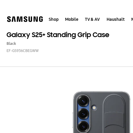
Skip
Skip
to
to
content
accessibility
help
Shop
Mobile
TV & AV
Haushalt
Galaxy S25+ Standing Grip Case
Black
EF-GS936CBEGWW