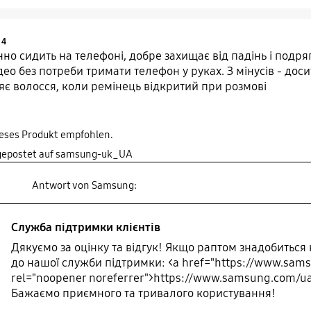
Product Ratings :
4
нно сидить на телефоні, добре захищає від падінь і подр
део без потреби тримати телефон у руках. З мінусів - дос
яє волосся, коли ремінець відкритий при розмові
ieses Produkt empfohlen.
 gepostet auf samsung-uk_UA
Antwort von Samsung:
Служба підтримки клієнтів
Дякуємо за оцінку та відгук! Якщо раптом знадобиться 
до нашої служби підтримки: <a href="https://www.sams
rel="noopener noreferrer">https://www.samsung.com/ua
Бажаємо приємного та тривалого користування!