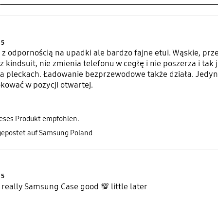
Product Ratings :
5
 z odpornością na upadki ale bardzo fajne etui. Wąskie, prz
 kindsuit, nie zmienia telefonu w cegłę i nie poszerza i tak
 na pleckach. Ładowanie bezprzewodowe także działa. Jedyn
okować w pozycji otwartej.
ieses Produkt empfohlen.
gepostet auf Samsung Poland
Product Ratings :
5
really Samsung Case good 💯 little later