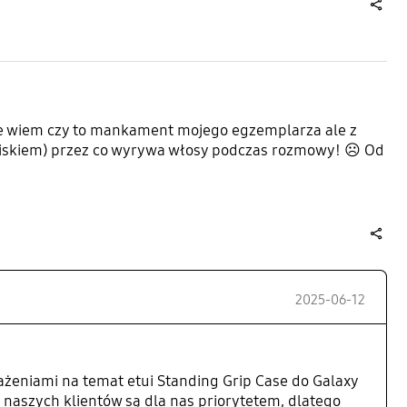
share
 Nie wiem czy to mankament mojego egzemplarza ale z
naciskiem) przez co wyrywa włosy podczas rozmowy! ☹️ Od
share
2025-06-12
ażeniami na temat etui Standing Grip Case do Galaxy
naszych klientów są dla nas priorytetem, dlatego