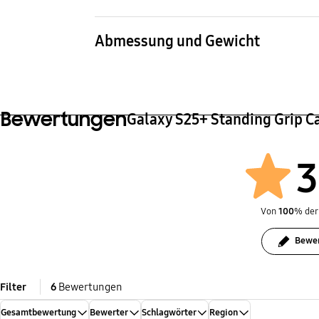
Kompatible Modelle
Galaxy S25+
Abmessung und Gewicht
Abmessungen (B x H x T)
Gewi
78 x 160.4 x 10.0 mm
44 g
Bewertungen
Galaxy S25+ Standing Grip C
3
Von
100
% der
Bewer
Filter
6
Bewertungen
Gesamtbewertung
Bewerter
Schlagwörter
Region