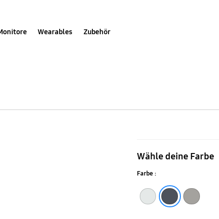
Monitore
Wearables
Zubehör
Galaxy
S25+
Wähle deine Farbe
Standing
Farbe :
Grip
Case
White
Black
Gray