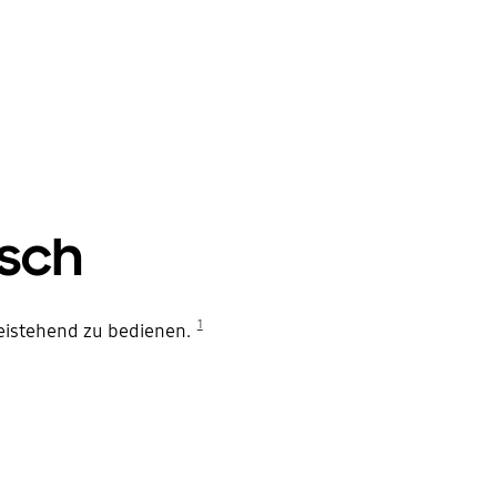
isch
1
eistehend zu bedienen.