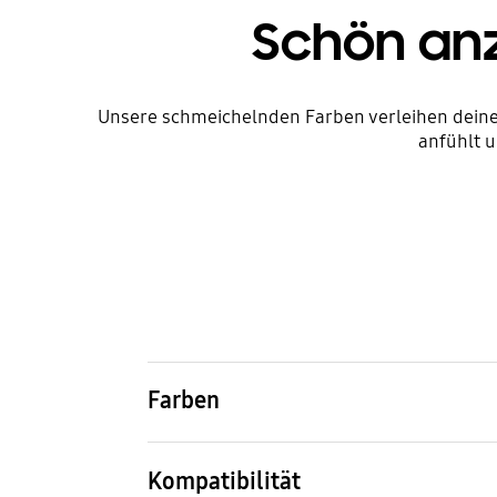
Schön anz
Unsere schmeichelnden Farben verleihen dein
anfühlt u
Farben
Black
Kompatibilität