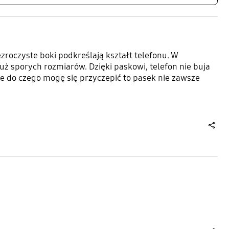
ezroczyste boki podkreślają kształt telefonu. W
 już sporych rozmiarów. Dzięki paskowi, telefon nie buja
e do czego mogę się przyczepić to pasek nie zawsze
share