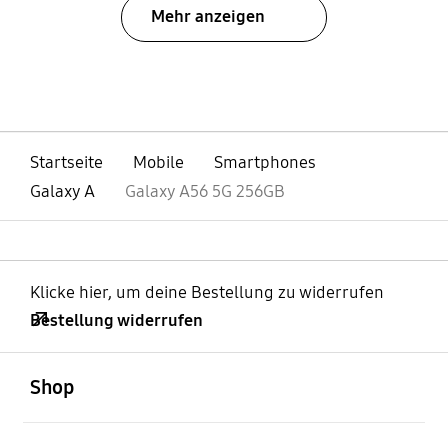
Mehr anzeigen
bazaarvoice Certification Label
Startseite
Mobile
Smartphones
Galaxy A
Galaxy A56 5G 256GB
Klicke hier, um deine Bestellung zu widerrufen
Bestellung widerrufen
öffnen
Footer Navigation
Shop
öffnen