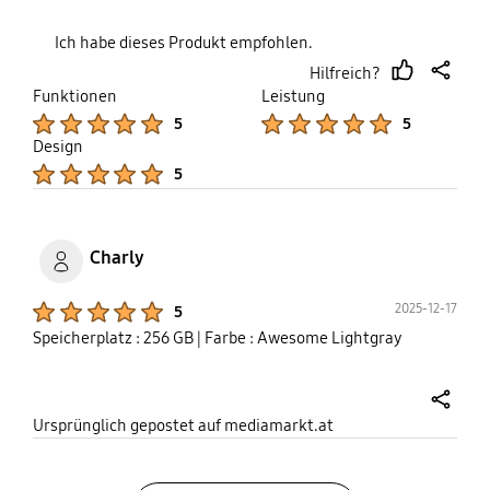
Ich habe dieses Produkt empfohlen.
Hilfreich?
thumb
share
Funktionen
Leistung
up
Product Ratings :
Product Ratings :
5
5
Design
Product Ratings :
5
Charly
Product Ratings :
2025-12-17
5
Speicherplatz : 256 GB
| Farbe : Awesome Lightgray
share
Ursprünglich gepostet auf mediamarkt.at