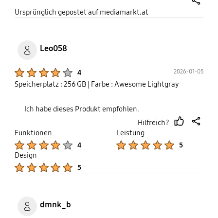
share
Ursprünglich gepostet auf mediamarkt.at
Leo058
Product Ratings :
2026-01-05
4
Speicherplatz : 256 GB
| Farbe : Awesome Lightgray
Ich habe dieses Produkt empfohlen.
Hilfreich?
thumb
share
Funktionen
Leistung
up
Product Ratings :
Product Ratings :
4
5
Design
Product Ratings :
5
dmnk_b