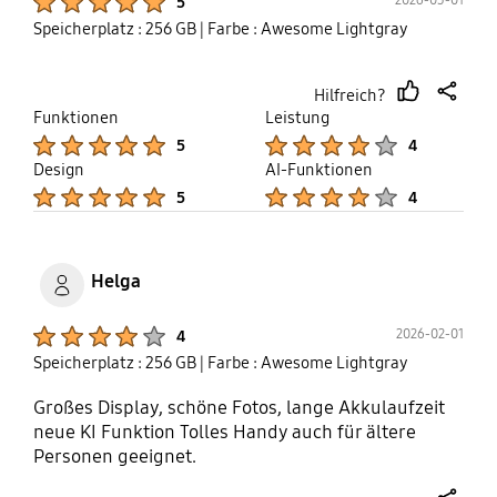
5
Speicherplatz : 256 GB
| Farbe : Awesome Lightgray
Hilfreich?
thumb
share
Funktionen
Leistung
up
Product Ratings :
Product Ratings :
5
4
Design
AI-Funktionen
Product Ratings :
Product Ratings :
5
4
Helga
Product Ratings :
2026-02-01
4
Speicherplatz : 256 GB
| Farbe : Awesome Lightgray
Großes Display, schöne Fotos, lange Akkulaufzeit
neue KI Funktion Tolles Handy auch für ältere
Personen geeignet.