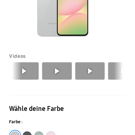
Videos
Zurück
Nächste
Wähle deine Farbe
Farbe :
Awesome Lightgray
Awesome Graphite
Awesome Olive
Awesome Pink