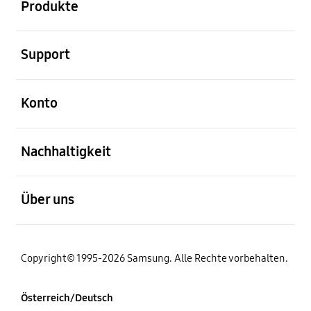
Produkte
öffnen
Support
öffnen
Konto
öffnen
Nachhaltigkeit
öffnen
Über uns
Copyright© 1995-2026 Samsung. Alle Rechte vorbehalten.
Österreich/Deutsch