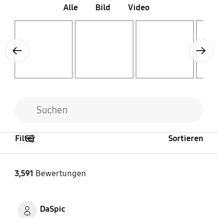
Alle
Bild
Video
Layer popup open
Layer popup open
Layer popup open
Layer popup open
Previous
Next
Filter
Sortieren
3,591
Bewertungen
DaSpic