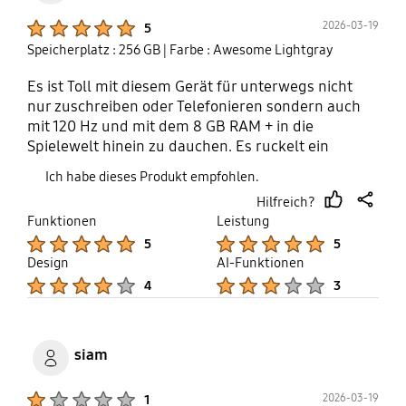
Product Ratings :
2026-03-19
5
Speicherplatz : 256 GB
| Farbe : Awesome Lightgray
Es ist Toll mit diesem Gerät für unterwegs nicht
nur zuschreiben oder Telefonieren sondern auch
mit 120 Hz und mit dem 8 GB RAM + in die
Spielewelt hinein zu dauchen. Es ruckelt ein
bißchen die FPS aber es ist zum aushalten, paar
Ich habe dieses Produkt empfohlen.
einfach Einstellungen zu machen in den App von
Hilfreich?
Samsung (Gaming Louncher) dann ist alles in
thumb
share
Funktionen
Leistung
Ordnung und die Performance und die FPS sind
up
Product Ratings :
Product Ratings :
5
5
wieder stabil. Also Fazit das Mittelklassen Gerät ist
Design
AI-Funktionen
leicht Bedienbar auch für ältere Menschen und es
Product Ratings :
Product Ratings :
lässt sich für jeden nach seinen Geschmack
4
3
Personalisierten ganz schnell und einfach.
siam
Product Ratings :
2026-03-19
1