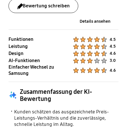
Bewertung schreiben
Details ansehen
Funktionen
Product Ratings :
4.5
Leistung
Product Ratings :
4.5
Design
Product Ratings :
4.6
AI-Funktionen
Product Ratings :
3.0
Einfacher Wechsel zu
Product Ratings :
4.6
Samsung
Zusammenfassung der KI-
Bewertung
Kunden schätzen das ausgezeichnete Preis-
Leistungs-Verhältnis und die zuverlässige,
schnelle Leistung im Alltag.