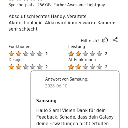
Speicherplatz : 256 GB
| Farbe : Awesome Lightgray
Absolut schlechtes Handy. Veraltete
Akutechnologie. Akku wird immer warm. Kameras
sehr schlecht.
Hilfreich?
thumb
share
Funktionen
Leistung
up
Product Ratings :
Product Ratings :
2
2
Design
AI-Funktionen
Product Ratings :
Product Ratings :
2
2
Antwort von Samsung:
2026-06-10
Samsung
Hallo Siam! Vielen Dank für dein
Feedback. Schade, dass dein Galaxy
deine Erwartungen nicht erfüllen