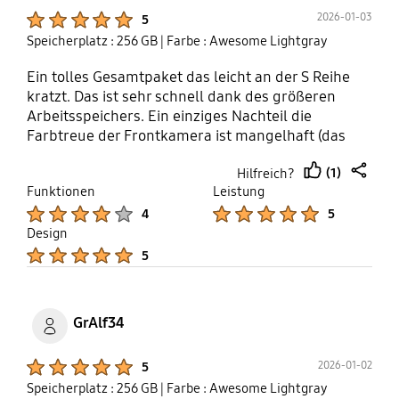
Product Ratings :
2026-01-03
5
Speicherplatz : 256 GB
| Farbe : Awesome Lightgray
Ein tolles Gesamtpaket das leicht an der S Reihe
kratzt. Das ist sehr schnell dank des größeren
Arbeitsspeichers. Ein einziges Nachteil die
Farbtreue der Frontkamera ist mangelhaft (das
A34 war in dem Punkt deutlich besser)
(1)
Hilfreich?
thumb
share
Funktionen
Leistung
up
Product Ratings :
Product Ratings :
4
5
Design
Product Ratings :
5
GrAlf34
Product Ratings :
2026-01-02
5
Speicherplatz : 256 GB
| Farbe : Awesome Lightgray