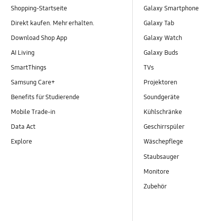
Shopping-Startseite
Galaxy Smartphone
Direkt kaufen. Mehr erhalten.
Galaxy Tab
Download Shop App
Galaxy Watch
AI Living
Galaxy Buds
SmartThings
TVs
Samsung Care+
Projektoren
Benefits für Studierende
Soundgeräte
Mobile Trade-in
Kühlschränke
Data Act
Geschirrspüler
Explore
Wäschepflege
Staubsauger
Monitore
Zubehör