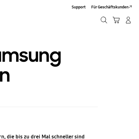
Support
Für Geschäftskunden
Suchen
Warenkorb
Anmelden/Sign-Up
Suchen
Samsung
en
, die bis zu drei Mal schneller sind