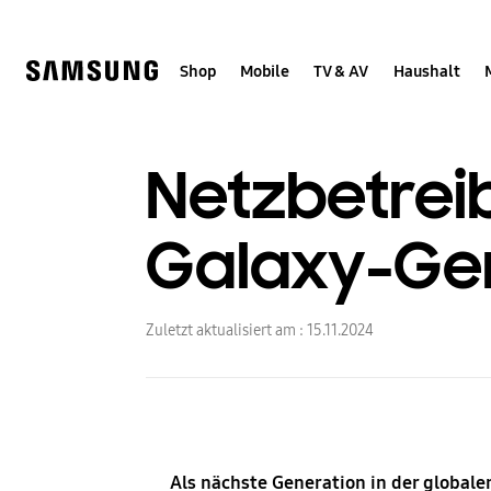
Skip
Skip
to
to
content
accessibility
help
Shop
Mobile
TV & AV
Haushalt
Netzbetrei
Galaxy-Ger
Zuletzt aktualisiert am :
15.11.2024
Als nächste Generation in der globale