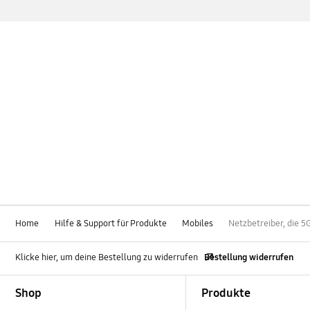
Home
Hilfe & Support für Produkte
Mobiles
Netzbetreiber, die 
Klicke hier, um deine Bestellung zu widerrufen
Bestellung widerrufen
Footer Navigation
Shop
Produkte