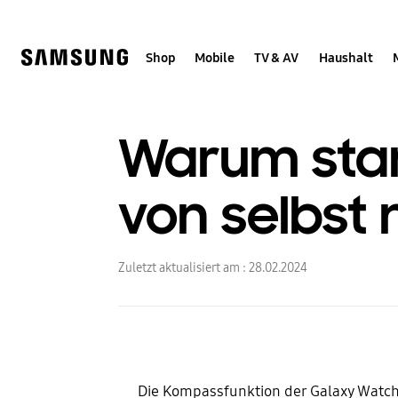
Skip
Skip
to
to
content
accessibility
help
Shop
Mobile
TV & AV
Haushalt
Warum star
von selbst 
Zuletzt aktualisiert am :
28.02.2024
Die Kompassfunktion der Galaxy Watch