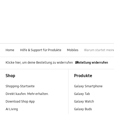
Home
Hilfe & Support für Produkte
Mobiles
Warum startet meine
Klicke hier, um deine Bestellung zu widerrufen
Bestellung widerrufen
Footer Navigation
Shop
Produkte
Shopping-Startseite
Galaxy Smartphone
Direkt kaufen. Mehr erhalten.
Galaxy Tab
Download Shop App
Galaxy Watch
AI Living
Galaxy Buds