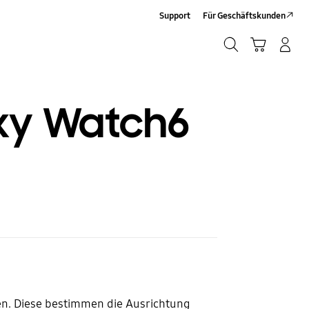
Support
Für Geschäftskunden
Suchen
Warenkorb
Anmelden/Sign-Up
Suchen
xy Watch6
en. Diese bestimmen die Ausrichtung