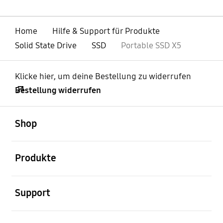
Home
Hilfe & Support für Produkte
Solid State Drive
SSD
Portable SSD X5
Klicke hier, um deine Bestellung zu widerrufen
Bestellung widerrufen
öffnen
Footer Navigation
Shop
öffnen
Produkte
öffnen
Support
öffnen