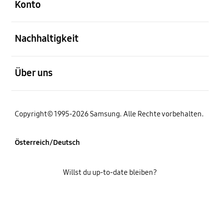
Konto
öffnen
Nachhaltigkeit
öffnen
Über uns
Copyright© 1995-2026 Samsung. Alle Rechte vorbehalten.
Österreich/Deutsch
Willst du up-to-date bleiben?