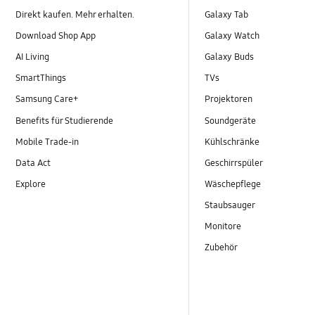
Direkt kaufen. Mehr erhalten.
Galaxy Tab
Download Shop App
Galaxy Watch
AI Living
Galaxy Buds
SmartThings
TVs
Samsung Care+
Projektoren
Benefits für Studierende
Soundgeräte
Mobile Trade-in
Kühlschränke
Data Act
Geschirrspüler
Explore
Wäschepflege
Staubsauger
Monitore
Zubehör