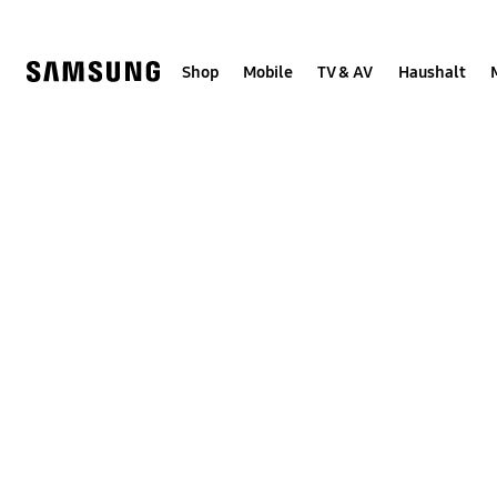
Skip
Skip
to
to
content
accessibility
help
Shop
Mobile
TV & AV
Haushalt