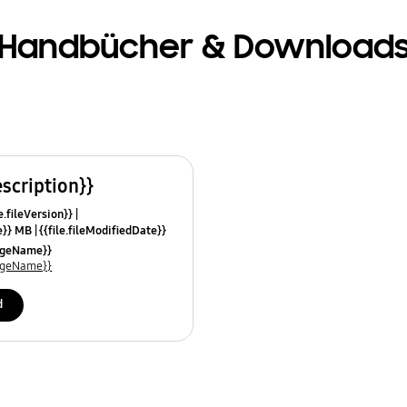
Handbücher & Download
escription}}
e.fileVersion}}
ze}} MB
{{file.fileModifiedDate}}
mes}}
uageName}}
uageName}}
d