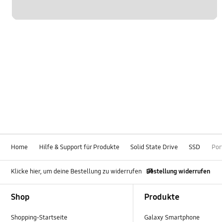
Home
Hilfe & Support für Produkte
Solid State Drive
SSD
Por
Klicke hier, um deine Bestellung zu widerrufen
Bestellung widerrufen
Footer Navigation
Shop
Produkte
Shopping-Startseite
Galaxy Smartphone