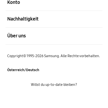
Konto
öffnen
Nachhaltigkeit
öffnen
Über uns
Copyright© 1995-2026 Samsung. Alle Rechte vorbehalten.
Österreich/Deutsch
Willst du up-to-date bleiben?