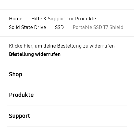
Home
Hilfe & Support für Produkte
Solid State Drive
SSD
Portable SSD T7 Shield
Klicke hier, um deine Bestellung zu widerrufen
Bestellung widerrufen
öffnen
Footer Navigation
Shop
öffnen
Produkte
öffnen
Support
öffnen