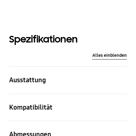
Spezifikationen
Alles einblenden
Ausstattung
Farbe
Sand Gold
Kompatibilität
Kompatible Modelle
Zollgrößen
LS03A, LS03B, LS03BG,
65
Abmessungen