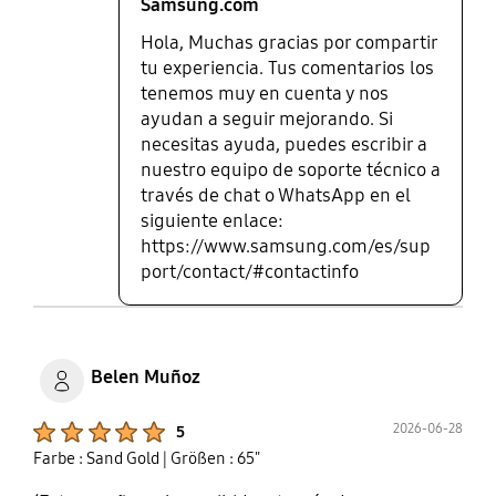
Samsung.com
Hola, Muchas gracias por compartir
tu experiencia. Tus comentarios los
tenemos muy en cuenta y nos
ayudan a seguir mejorando. Si
necesitas ayuda, puedes escribir a
nuestro equipo de soporte técnico a
través de chat o WhatsApp en el
siguiente enlace:
https://www.samsung.com/es/sup
port/contact/#contactinfo
Belen Muñoz
Product Ratings :
2026-06-28
5
Farbe : Sand Gold
| Größen : 65"