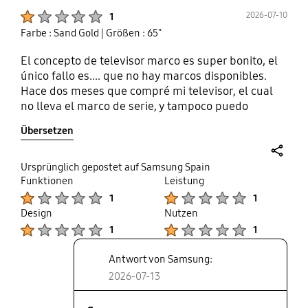
Product Ratings :
2026-07-10
1
Farbe : Sand Gold
| Größen : 65"
El concepto de televisor marco es super bonito, el
único fallo es.... que no hay marcos disponibles.
Hace dos meses que compré mi televisor, el cual
no lleva el marco de serie, y tampoco puedo
comprarlo porque no ha habido stock de color teca
Übersetzen
ni arena desde entonces. Ahora ya ni madera
oscura. He pagado mucho por un televisor cuyo
fuerte es la estética, porque a nivel imagen los hay
share
Ursprünglich gepostet auf Samsung Spain
mejores.... y no tengo ni imagen ni estética. Si
Funktionen
Leistung
Product Ratings :
Product Ratings :
preguntas, tampoco te saben decir previsión.
1
1
Entras en la web de otros países y sí que hay.... no
Design
Nutzen
entiendo lo que ocurre y ya me siento estafado.
Product Ratings :
Product Ratings :
1
1
Antwort von Samsung:
2026-07-13