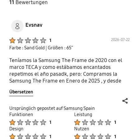
11
Bewertungen
Evsnav
Product Ratings :
2026-07-22
1
Farbe : Sand Gold
| Größen : 65"
Teníamos la Samsung The Frame de 2020 con el
marco TECA y como estábamos encantados
repetimos el año pasadk, pero: Compramos la
Samsung The Frame en Enero de 2025 , y desde
entonces no ha habido disponible el marco color
Übersetzen
TECA. No lo ha habido nunca y lo siguen poniendo
como parte del catálogo. Si lo hubiera sabido no
habría comprado esta TV
share
Ursprünglich gepostet auf Samsung Spain
Funktionen
Leistung
Product Ratings :
Product Ratings :
1
1
Design
Nutzen
Product Ratings :
Product Ratings :
1
1