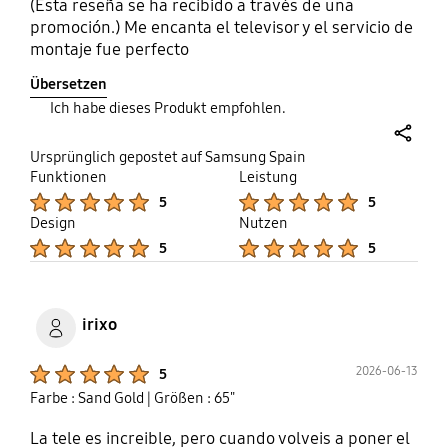
(Esta reseña se ha recibido a través de una
promoción.) Me encanta el televisor y el servicio de
montaje fue perfecto
Übersetzen
Ich habe dieses Produkt empfohlen.
share
Ursprünglich gepostet auf Samsung Spain
Funktionen
Leistung
Product Ratings :
Product Ratings :
5
5
Design
Nutzen
Product Ratings :
Product Ratings :
5
5
irixo
Product Ratings :
2026-06-13
5
Farbe : Sand Gold
| Größen : 65"
La tele es increible, pero cuando volveis a poner el