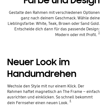
Farbe und Design
Gestalte den Rahmen mit verschiedenen Optionen
ganz nach deinem Geschmack. Wähle deine
Lieblingsfarbe: White, Teak, Brown oder Sand Gold.
Entscheide dich dann für das passende Design:
3
Modern oder mit Profil.
Neuer Look im
Handumdrehen
Wechsle den Style mit nur einem Klick. Der
Rahmen haftet magnetisch an The Frame – einfach
ausrichten und einklicken. So schnell bekommt
4
dein Fernseher einen neuen Look.
Playing video