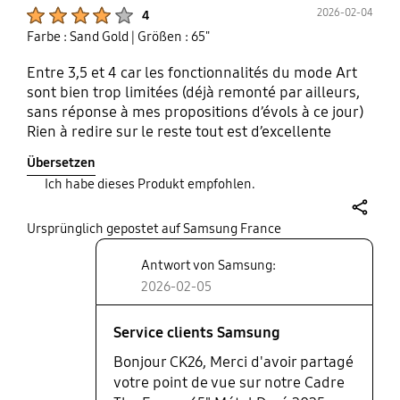
Product Ratings :
2026-02-04
4
Farbe : Sand Gold
| Größen : 65"
Entre 3,5 et 4 car les fonctionnalités du mode Art
sont bien trop limitées (déjà remonté par ailleurs,
sans réponse à mes propositions d’évols à ce jour)
Rien à redire sur le reste tout est d’excellente
qualité comme on peut s’y attendre d’un produit
Übersetzen
Samsung
Ich habe dieses Produkt empfohlen.
share
Ursprünglich gepostet auf Samsung France
Antwort von Samsung:
2026-02-05
Service clients Samsung
Bonjour CK26, Merci d'avoir partagé
votre point de vue sur notre Cadre