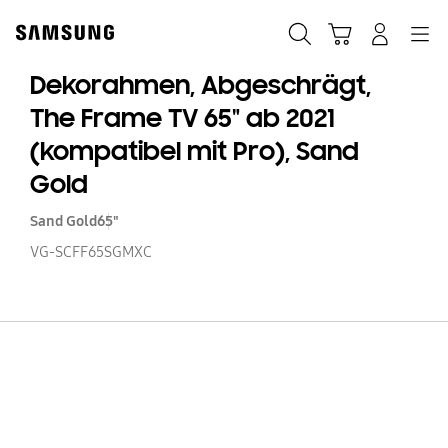
Skip
Skip
to
to
Suchen
Warenkorb
Anmelden
Navigation
content
accessibility
help
Dekorahmen, Abgeschrägt,
The Frame TV 65" ab 2021
(kompatibel mit Pro), Sand
Gold
Sand Gold
65"
VG-SCFF65SGMXC
D
Ab
T