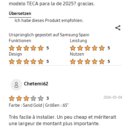
modelo TECA para la de 2025? gracias.
Übersetzen
Ich habe dieses Produkt empfohlen.
share
Ursprünglich gepostet auf Samsung Spain
Funktionen
Leistung
Product Ratings :
Product Ratings :
5
5
Design
Nutzen
Product Ratings :
Product Ratings :
5
5
Chetemi62
Product Ratings :
2026-03-04
3
Farbe : Sand Gold
| Größen : 65"
Très facile à installer. Un peu cheap et mériterait
une largeur de montant plus importante.