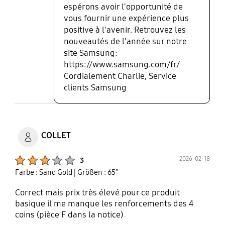
espérons avoir l'opportunité de
vous fournir une expérience plus
positive à l'avenir. Retrouvez les
nouveautés de l'année sur notre
site Samsung:
https://www.samsung.com/fr/
Cordialement Charlie, Service
clients Samsung
COLLET
Product Ratings :
2026-02-18
3
Farbe : Sand Gold
| Größen : 65"
Correct mais prix très élevé pour ce produit
basique il me manque les renforcements des 4
coins (pièce F dans la notice)