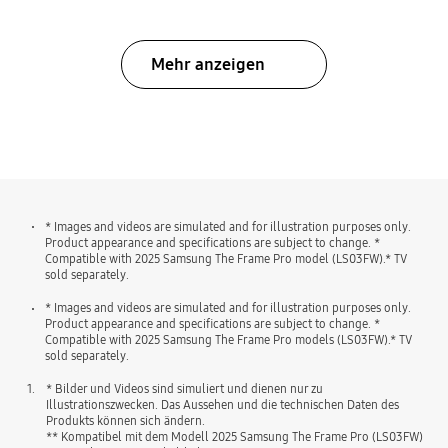
Mehr anzeigen
bazaarvoice Certification Label
* Images and videos are simulated and for illustration purposes only.
Product appearance and specifications are subject to change. *
Compatible with 2025 Samsung The Frame Pro model (LS03FW).* TV
sold separately.
* Images and videos are simulated and for illustration purposes only.
Product appearance and specifications are subject to change. *
Compatible with 2025 Samsung The Frame Pro models (LS03FW).* TV
sold separately.
1.
* Bilder und Videos sind simuliert und dienen nur zu
Illustrationszwecken. Das Aussehen und die technischen Daten des
Produkts können sich ändern.
** Kompatibel mit dem Modell 2025 Samsung The Frame Pro (LS03FW)