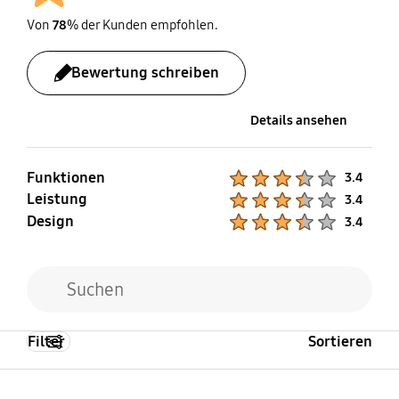
Von
78
% der Kunden empfohlen.
Bewertung schreiben
Details ansehen
Funktionen
Product Ratings :
3.4
Leistung
Product Ratings :
3.4
Design
Product Ratings :
3.4
Filter
Sortieren