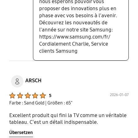
nous espérons pouvoir vous
proposer des innovations plus en
phase avec vos besoins à l'avenir.
Découvrez les nouveautés de
l'année sur notre site Samsung:
https://www.samsung.com/fr/
Cordialement Charlie, Service
clients Samsung
ARSCH
Product Ratings :
2026-01-07
5
Farbe : Sand Gold
| Größen : 65"
Excellent produit qui fini la TV comme un véritable
tableau. C'est un détail indispensable.
Übersetzen