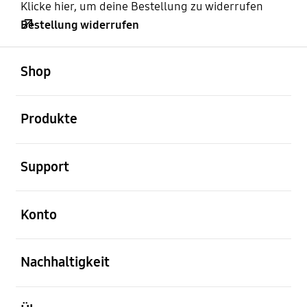
Klicke hier, um deine Bestellung zu widerrufen
Bestellung widerrufen
öffnen
Footer Navigation
Shop
öffnen
Produkte
öffnen
Support
öffnen
Konto
öffnen
Nachhaltigkeit
öffnen