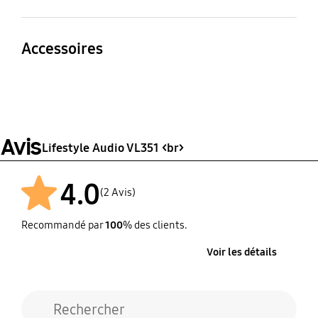
Stand-by Power
Free Voltage
Consumption
Yes
Accessoires
2.7W
Remote Controller
User Manual
Yes
Yes
Avis
Lifestyle Audio VL351 <br>
4.0
(2 Avis)
Recommandé par
100
% des clients.
Voir les détails