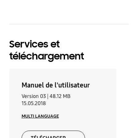
fantastisch, zowel de hoge als lage tonen klinken
perfect. Ondanks de kleine minpuntjes, is dit wel
een super aankoop. De prijs en kwaliteit liggen
zeker in verhouding met elkaar. En de afneembare
knop is natuurlijk een uitkomst!
Services et
téléchargement
Manuel de l'utilisateur
Version 03 |
48.12 MB
15.05.2018
MULTI LANGUAGE