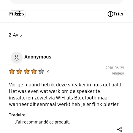
Filtres
Trier
Open Tooltip Layer
2
Avis
Anonymous
2018-06-29
Product Ratings :
4
Hengelo
Vorige maand heb ik deze speaker in huis gehaald.
Het was even wat werk om de speaker te
installeren zowel via WiFi als Bluetooth maar
wanneer dit eenmaal werkt heb je er flink plezier
van. Het design is top! Ik hou wel van deze
Traduire
vierkante vorm. Het geluid, waar het uiteindelijk on
J'ai recommandé ce produit.
draait, is top! De treble en bass zijn aan te passen
in de app. Het geluid is daarom super. De volume