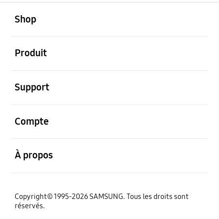
ouvert
Footer Navigation
Shop
ouvert
Produit
ouvert
Support
ouvert
Compte
ouvert
À propos
Copyright© 1995-2026 SAMSUNG. Tous les droits sont
réservés.