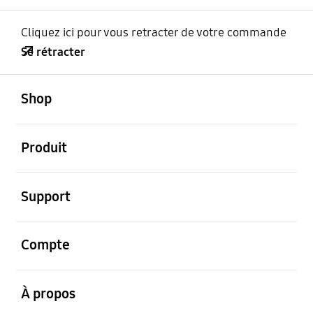
Cliquez ici pour vous retracter de votre commande
Se rétracter
ouvert
Footer Navigation
Shop
ouvert
Produit
ouvert
Support
ouvert
Compte
ouvert
À propos