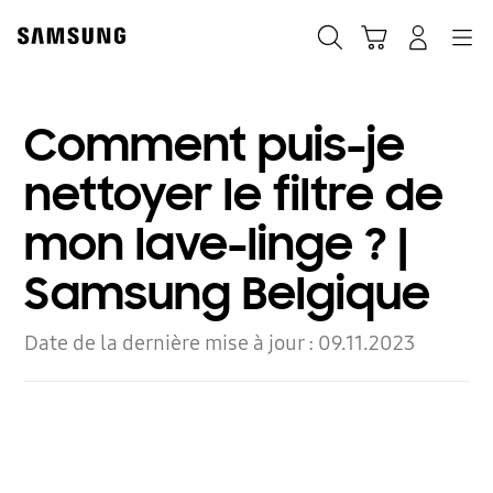
Skip
Skip
to
to
Rechercher
Panier
Connexion
Navigation
content
accessibility
help
Comment puis-je
nettoyer le filtre de
mon lave-linge ? |
Samsung Belgique
Date de la dernière mise à jour :
09.11.2023