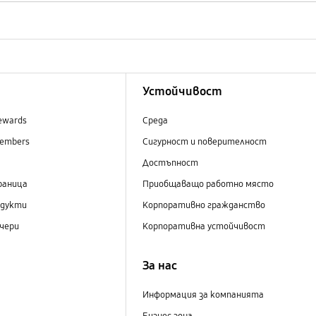
Устойчивост
ewards
Среда
embers
Сигурност и поверителност
Достъпност
раница
Приобщаващо работно място
одукти
Корпоративно гражданство
чери
Корпоративна устойчивост
За нас
Информация за компанията