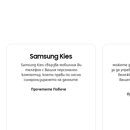
Самсунг Приложения
Samsung Kies
Samsung Kies свързва мобилния Ви
можете д
телефон с Вашия персонален
за да упр
компютър, което прави по-лесно
бележк
синхронизирането на данните.
Вашет
Прочетете Повече
П