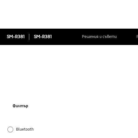
SM-R381
SM-R381
Решения и съвети
Филтър
Bluetooth