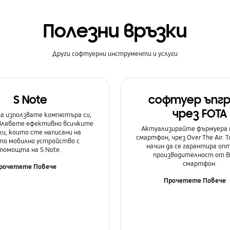
Полезни връзки
Други софтуерни инструменти и услуги
S Note
софтуер ъпг
чрез FOTA
а използвате компютъра си,
авлявате ефективно всичките
Актуализирайте фърмуера 
и, които сте написани на
смартфон, чрез Over The Air. Т
о мобилно устройство с
начин да се гарантира оп
помощта на S Note.
производителност от 
смартфон.
рочетете Повече
Прочетете Повече