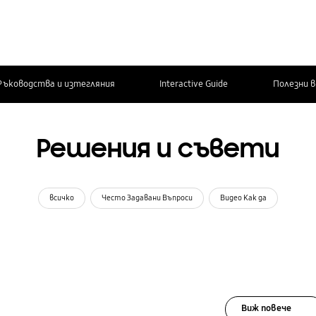
Ръководства и изтегляния
Interactive Guide
Полезни 
Решения и съвети
всичко
Често Задавани Въпроси
Видео Как да
Виж повече