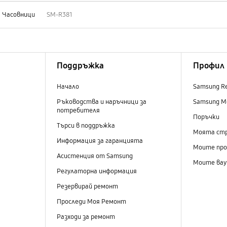
Часовници
SM-R381
Поддръжка
Профил
Начало
Samsung R
Ръководства и наръчници за
Samsung M
потребителя
Поръчки
Търси в поддръжка
Моята ст
Информация за гаранцията
Моите пр
Асистенция от Samsung
Моите вау
Регулаторна информация
Резервирай ремонт
Проследи Моя Ремонт
Разходи за ремонт