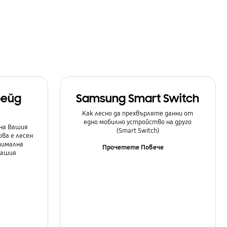
рейд
Samsung Smart Switch
Как лесно да прехвърляте данни от
едно мобилно устройство на друго
на Вашия
(Smart Switch)
ова е лесен
тимална
Прочетете Повече
Вашия