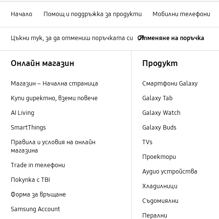
Начало
Помощ и поддръжка за продукти
Мобилни телефони
Цъкни тук, за да отмениш поръчката си
Отменяне на поръчка
Footer Navigation
Онлайн магазин
Продукт
Магазин – Начална страница
Смартфони Galaxy
Купи директно, вземи повече
Galaxy Tab
AI Living
Galaxy Watch
SmartThings
Galaxy Buds
Правила и условия на онлайн
TVs
магазина
Проектори
Trade in телефони
Аудио устройства
Покупка с TBI
Хладилници
Форма за връщане
Съдомиялни
Samsung Account
Перални