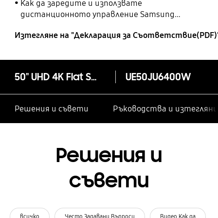
Как да заредите и използвате
дистанционното управление Samsung
SolarCell
Изтегляне на "Декларация за Cъответствие(PDF)
50" UHD 4K Flat Smart TV JU6400 Series 6
UE50JU6400W
Решения и съвети
Ръководства и изтегляни
Решения и
съвети
всичко
Често Задавани Въпроси
Видео Как да