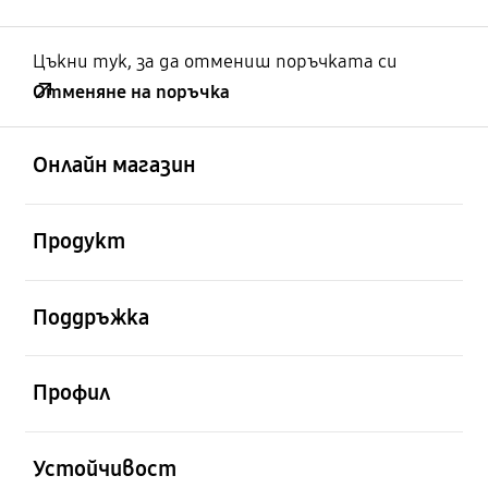
Цъкни тук, за да отмениш поръчката си
Отменяне на поръчка
отворен
Footer Navigation
Онлайн магазин
отворен
Продукт
отворен
Поддръжка
отворен
Профил
отворен
Устойчивост