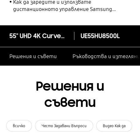
Как да заредите и използвате
дистанционното управление Samsung
SolarCell
55" UHD 4K Curved Smart TV HU8500 Series 8
UE55HU8500L
Решения и съвети
Ръководства и изтегляни
Решения и
съвети
всичко
Често Задавани Въпроси
Видео Как да