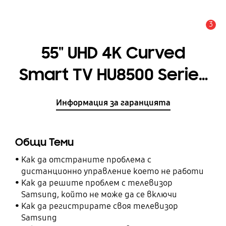
3
Известие
55" UHD 4K Curved
Smart TV HU8500 Series
8
Информация за гаранцията
Общи Теми
Как да отстраните проблема с
дистанционно управление което не работи
Как да решите проблем с телевизор
Samsung, който не може да се включи
Как да регистрирате своя телевизор
Samsung