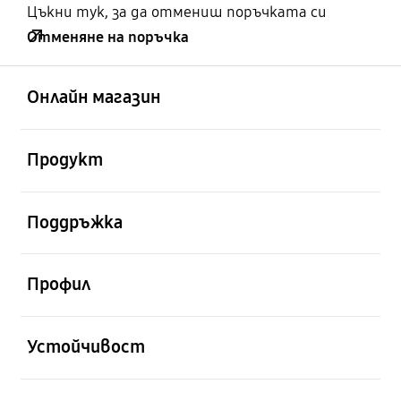
Цъкни тук, за да отмениш поръчката си
Отменяне на поръчка
отворен
Footer Navigation
Онлайн магазин
отворен
Продукт
отворен
Поддръжка
отворен
Профил
отворен
Устойчивост
отворен