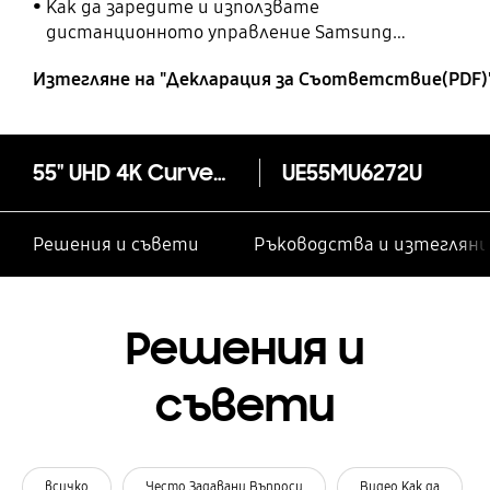
Как да заредите и използвате
дистанционното управление Samsung
SolarCell
Изтегляне на "Декларация за Cъответствие(PDF)
55" UHD 4K Curved Smart TV MU6272 Series 6
UE55MU6272U
Решения и съвети
Ръководства и изтегляни
Решения и
съвети
всичко
Често Задавани Въпроси
Видео Как да