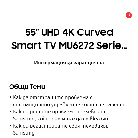
3
Известие
55" UHD 4K Curved
Smart TV MU6272 Series
6
Информация за гаранцията
Общи Теми
Как да отстраните проблема с
дистанционно управление което не работи
Как да решите проблем с телевизор
Samsung, който не може да се включи
Как да регистрирате своя телевизор
Samsung