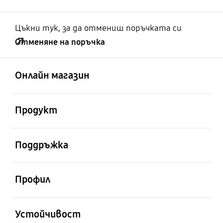
Цъкни тук, за да отмениш поръчката си
Отменяне на поръчка
отворен
Footer Navigation
Онлайн магазин
отворен
Продукт
отворен
Поддръжка
отворен
Профил
отворен
Устойчивост