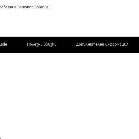
авление Samsung SolarCell
Guide
Полезни връзки
Допълнителна информация
СВЪРЖЕТЕ СЕ
С НАС