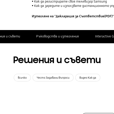
Как да регистрирате своя телевизор Samsung
Как да заредите и използвате дистанционното упр
Изтегляне на "Декларация за Cъответствие(PDF)"
ния и съвети
Ръководства и изтегляния
Interactive 
Решения и съвети
всичко
Често Задавани Въпроси
Видео Как да