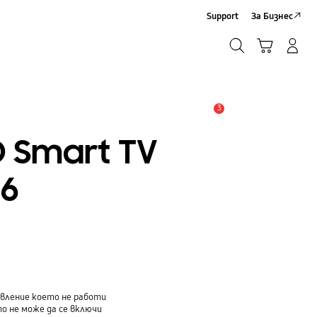
Support
За Бизнес
Търсене
Кошница
Влез/Регистрирай се
Търсене
3
Известие
D Smart TV
 6
авление което не работи
о не може да се включи