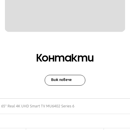
Контакти
Виж повече
65" Real 4K UHD Smart TV MU6402 Series 6