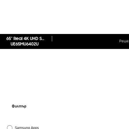
65" Real 4K UHD Smart TV MU6402 Series 6
Реше
UE65MU6402U
Филтър
Samsung Apps