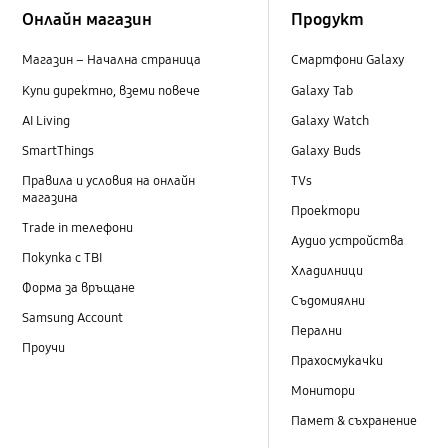
Онлайн магазин
Продукт
Магазин – Начална страница
Смартфони Galaxy
Купи директно, вземи повече
Galaxy Tab
AI Living
Galaxy Watch
SmartThings
Galaxy Buds
Правила и условия на онлайн
TVs
магазина
Проектори
Trade in телефони
Аудио устройства
Покупка с TBI
Хладилници
Форма за връщане
Съдомиялни
Samsung Account
Перални
Проучи
Прахосмукачки
Монитори
Памет & съхранение