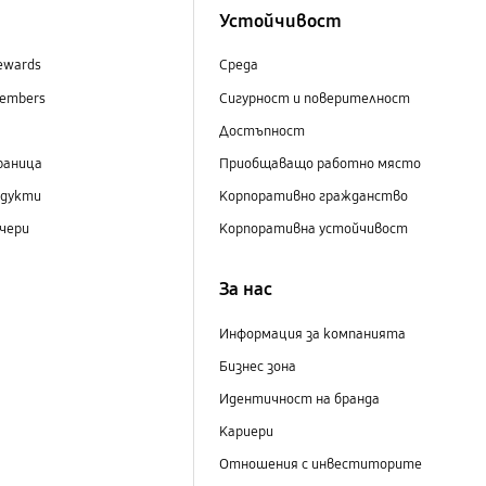
Устойчивост
ewards
Среда
embers
Сигурност и поверителност
Достъпност
раница
Приобщаващо работно място
одукти
Корпоративно гражданство
чери
Корпоративна устойчивост
За нас
Информация за компанията
Бизнес зона
Идентичност на бранда
Кариери
Отношения с инвеститорите