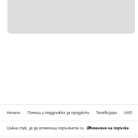
Начало
Помощ и поддръжка за продукти
Телевизори
UHD
Цъкни тук, за да отмениш поръчката си
Отменяне на поръчка
Footer Navigation