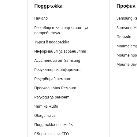
Поддръжка
Профил
Начало
Samsung R
Ръководства и наръчници за
Samsung M
потребителя
Поръчки
Търси в поддръжка
Моята ст
Информация за гаранцията
Моите пр
Асистенция от Samsung
Моите вау
Регулаторна информация
Резервирай ремонт
Проследи Моя Ремонт
Разходи за ремонт
Чат на живо
Обади ни се
Поддръжка по имейл
Свържи се със СЕО