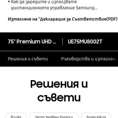
Как да заредите и използвате
дистанционното управление Samsung
SolarCell
Изтегляне на "Декларация за Cъответствие(PDF)
75" Premium UHD 4K Smart TV MU8002 Series 8
UE75MU8002T
Решения и съвети
Ръководства и изтегляни
Решения и
съвети
всичко
Често Задавани Въпроси
Видео Как да