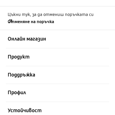
Цъкни тук, за да отмениш поръчката си
Отменяне на поръчка
отворен
Footer Navigation
Онлайн магазин
отворен
Продукт
отворен
Поддръжка
отворен
Профил
отворен
Устойчивост