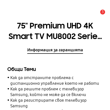
3
Известие
75" Premium UHD 4K
Smart TV MU8002 Series
8
Информация за гаранцията
Общи Теми
Как да отстраните проблема с
дистанционно управление което не работи
Как да решите проблем с телевизор
Samsung, който не може да се включи
Как да регистрирате своя телевизор
Samsung