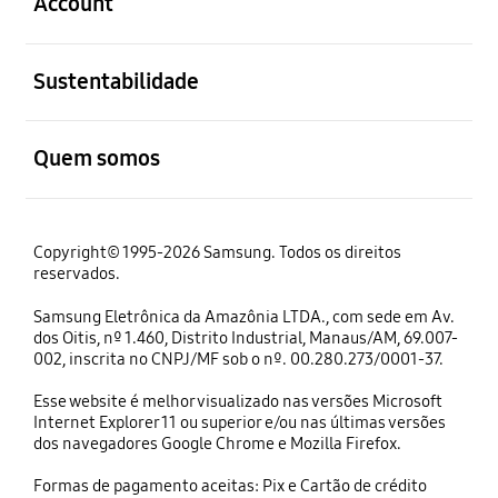
Account
abrir
Sustentabilidade
abrir
Quem somos
Copyright© 1995-2026 Samsung. Todos os direitos
reservados.
Samsung Eletrônica da Amazônia LTDA., com sede em Av.
dos Oitis, nº 1.460, Distrito Industrial, Manaus/AM, 69.007-
002, inscrita no CNPJ/MF sob o nº. 00.280.273/0001-37.
Esse website é melhor visualizado nas versões Microsoft
Internet Explorer 11 ou superior e/ou nas últimas versões
dos navegadores Google Chrome e Mozilla Firefox.
Formas de pagamento aceitas: Pix e Cartão de crédito