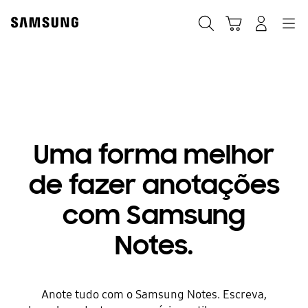
Skip
to
Pesquisar
Carrinho
Entrar
Navegação
content
Samsung Notes
Uma forma melhor
de fazer anotações
com Samsung
Notes.
Anote tudo com o Samsung Notes. Escreva,