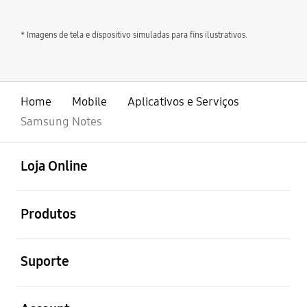
* Imagens de tela e dispositivo simuladas para fins ilustrativos.
Home
Mobile
Aplicativos e Serviços
Samsung Notes
abrir
Footer Navigation
Loja Online
abrir
Produtos
abrir
Suporte
abrir