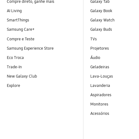
Compre direto, ganhe mais
Galaxy Tab
AI Living
Galaxy Book
SmartThings
Galaxy Watch
Samsung Care+
Galaxy Buds
Compre e Teste
TVs
Samsung Experience Store
Projetores
Eco Troca
Áudio
Trade-In
Geladeiras
New Galaxy Club
Lava-Louças
Explore
Lavanderia
Aspiradores
Monitores
Acessórios