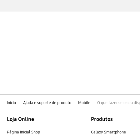
Início
Ajuda e suporte de produto
Mobile
O que fazer se o seu di
Footer Navigation
Loja Online
Produtos
Página inicial Shop
Galaxy Smartphone