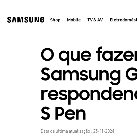
Skip
to
content
Shop
Mobile
TV & AV
Eletrodomést
O que fazer
Samsung Ga
responden
S Pen
Data da última atualização :
23-11-2024