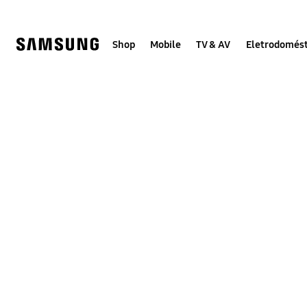
Skip
to
content
Shop
Mobile
TV & AV
Eletrodomést