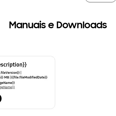
Manuais e Downloads
escription}}
.fileVersion}}
ze}} MB
{{file.fileModifiedDate}}
mes}}
uageName}}
uageName}}