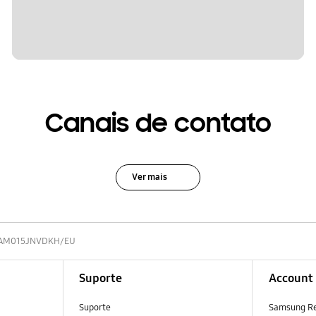
Canais de contato
Ver mais
AM015JNVDKH/EU
Suporte
Account
Suporte
Samsung R