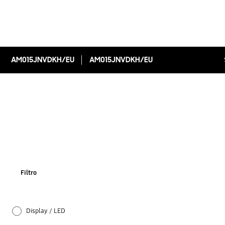
AM015JNVDKH/EU
AM015JNVDKH/EU
Filtro
Display / LED