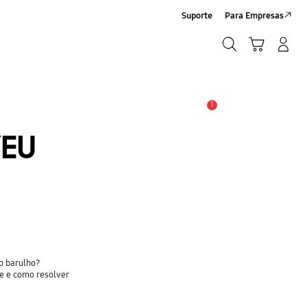
Suporte
Para Empresas
Pesquisar
Carrinho
Entrar/Registrar
Pesquisar
1
Alerta
EU
do barulho?
e e como resolver