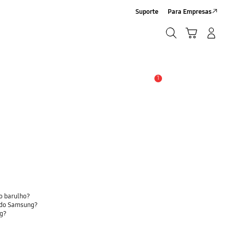
Suporte
Para Empresas
Pesquisar
Carrinho
Entrar/Registrar
Pesquisar
1
Alerta
do barulho?
nado Samsung?
ng?