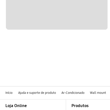
Início
Ajuda e suporte de produto
Ar-Condicionado
Wall mount
Footer Navigation
Loja Online
Produtos