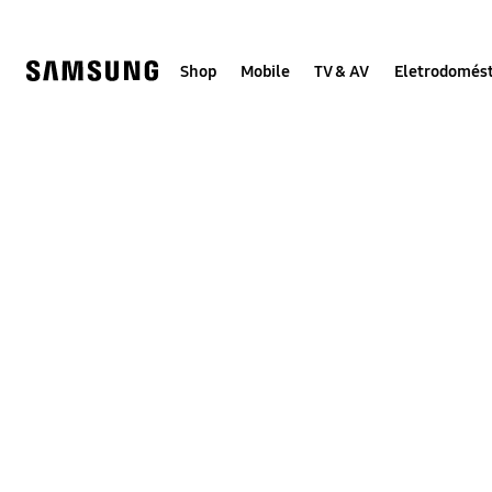
Skip
to
content
Shop
Mobile
TV & AV
Eletrodomést