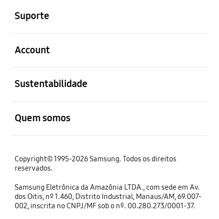
Suporte
abrir
Account
abrir
Sustentabilidade
abrir
Quem somos
Copyright© 1995-2026 Samsung. Todos os direitos
reservados.
Samsung Eletrônica da Amazônia LTDA., com sede em Av.
dos Oitis, nº 1.460, Distrito Industrial, Manaus/AM, 69.007-
002, inscrita no CNPJ/MF sob o nº. 00.280.273/0001-37.