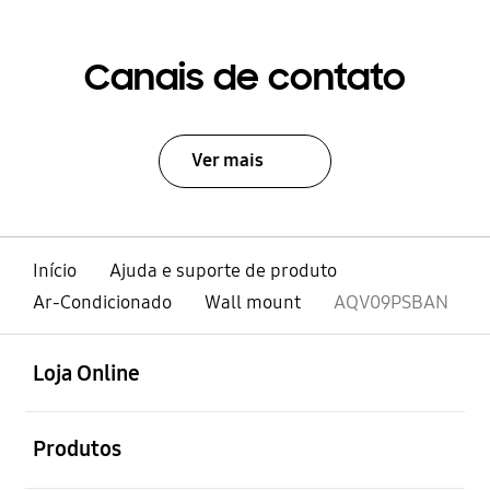
Canais de contato
Ver mais
Início
Ajuda e suporte de produto
Ar-Condicionado
Wall mount
AQV09PSBAN
abrir
Footer Navigation
Loja Online
abrir
Produtos
abrir