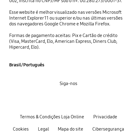
002, inscrita no CNPJ/MF sob o nº. 00.280.273/0001-37.
Esse website é melhor visualizado nas versões Microsoft
Internet Explorer 11 ou superior e/ou nas últimas versões
dos navegadores Google Chrome e Mozilla Firefox.
Formas de pagamento aceitas: Pix e Cartão de crédito
(Visa, MasterCard, Elo, American Express, Diners Club,
Hipercard, Elo).
Brasil/Português
Siga-nos
Termos & Condições Loja Online
Privacidade
Cookies
Legal
Mapa do site
Cibersegurança