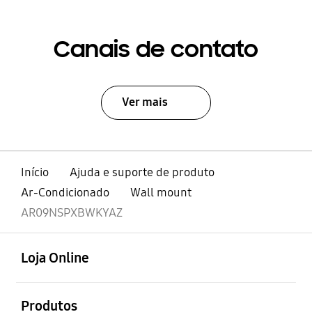
Canais de contato
Ver mais
Início
Ajuda e suporte de produto
Ar-Condicionado
Wall mount
AR09NSPXBWKYAZ
abrir
Footer Navigation
Loja Online
abrir
Produtos