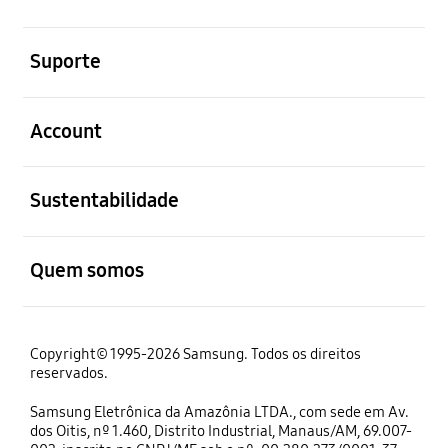
abrir
Suporte
abrir
Account
abrir
Sustentabilidade
abrir
Quem somos
Copyright© 1995-2026 Samsung. Todos os direitos
reservados.
Samsung Eletrônica da Amazônia LTDA., com sede em Av.
dos Oitis, nº 1.460, Distrito Industrial, Manaus/AM, 69.007-