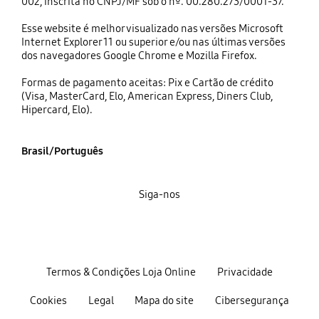
002, inscrita no CNPJ/MF sob o nº. 00.280.273/0001-37.
Esse website é melhor visualizado nas versões Microsoft
Internet Explorer 11 ou superior e/ou nas últimas versões
dos navegadores Google Chrome e Mozilla Firefox.
Formas de pagamento aceitas: Pix e Cartão de crédito
(Visa, MasterCard, Elo, American Express, Diners Club,
Hipercard, Elo).
Brasil/Português
Siga-nos
Termos & Condições Loja Online
Privacidade
Cookies
Legal
Mapa do site
Cibersegurança