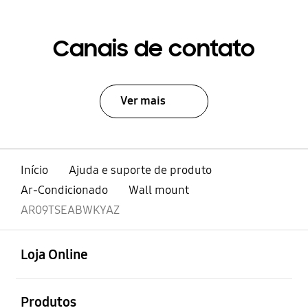
Canais de contato
Ver mais
Início
Ajuda e suporte de produto
Ar-Condicionado
Wall mount
AR09TSEABWKYAZ
abrir
Footer Navigation
Loja Online
abrir
Produtos