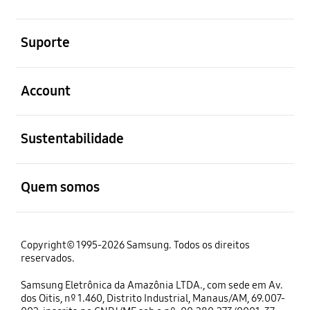
abrir
Suporte
abrir
Account
abrir
Sustentabilidade
abrir
Quem somos
Copyright© 1995-2026 Samsung. Todos os direitos
reservados.
Samsung Eletrônica da Amazônia LTDA., com sede em Av.
dos Oitis, nº 1.460, Distrito Industrial, Manaus/AM, 69.007-