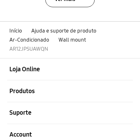
Início
Ajuda e suporte de produto
Ar-Condicionado
Wall mount
AR12JPSUAWQN
abrir
Footer Navigation
Loja Online
abrir
Produtos
abrir
Suporte
abrir
Account