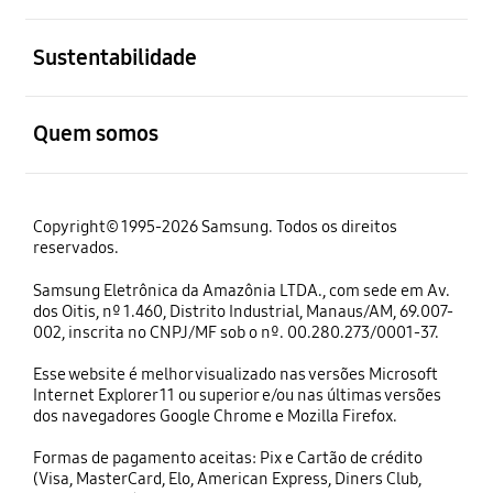
abrir
Sustentabilidade
abrir
Quem somos
Copyright© 1995-2026 Samsung. Todos os direitos
reservados.
Samsung Eletrônica da Amazônia LTDA., com sede em Av.
dos Oitis, nº 1.460, Distrito Industrial, Manaus/AM, 69.007-
002, inscrita no CNPJ/MF sob o nº. 00.280.273/0001-37.
Esse website é melhor visualizado nas versões Microsoft
Internet Explorer 11 ou superior e/ou nas últimas versões
dos navegadores Google Chrome e Mozilla Firefox.
Formas de pagamento aceitas: Pix e Cartão de crédito
(Visa, MasterCard, Elo, American Express, Diners Club,