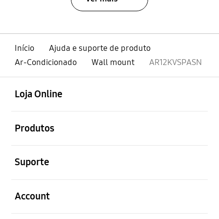
Início
Ajuda e suporte de produto
Ar-Condicionado
Wall mount
AR12KVSPASN
abrir
Footer Navigation
Loja Online
abrir
Produtos
abrir
Suporte
abrir
Account
abrir