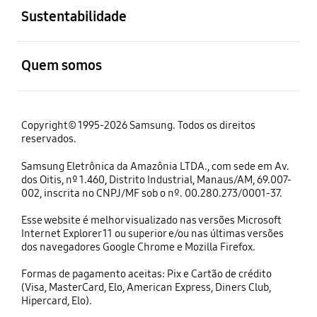
Sustentabilidade
abrir
Quem somos
Copyright© 1995-2026 Samsung. Todos os direitos
reservados.
Samsung Eletrônica da Amazônia LTDA., com sede em Av.
dos Oitis, nº 1.460, Distrito Industrial, Manaus/AM, 69.007-
002, inscrita no CNPJ/MF sob o nº. 00.280.273/0001-37.
Esse website é melhor visualizado nas versões Microsoft
Internet Explorer 11 ou superior e/ou nas últimas versões
dos navegadores Google Chrome e Mozilla Firefox.
Formas de pagamento aceitas: Pix e Cartão de crédito
(Visa, MasterCard, Elo, American Express, Diners Club,
Hipercard, Elo).