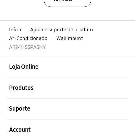
Início
Ajuda e suporte de produto
Ar-Condicionado
Wall mount
AR24HSSPASNY
abrir
Footer Navigation
Loja Online
abrir
Produtos
abrir
Suporte
abrir
Account