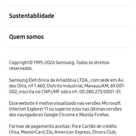
abrir
Sustentabilidade
abrir
Quem somos
Copyright© 1995-2026 Samsung. Todos os direitos
reservados.
Samsung Eletrônica da Amazônia LTDA., com sede em Av.
dos Oitis, nº 1.460, Distrito Industrial, Manaus/AM, 69.007-
002, inscrita no CNPJ/MF sob o nº. 00.280.273/0001-37.
Esse website é melhor visualizado nas versões Microsoft
Internet Explorer 11 ou superior e/ou nas últimas versões
dos navegadores Google Chrome e Mozilla Firefox.
Formas de pagamento aceitas: Pix e Cartão de crédito
(Visa, MasterCard, Elo, American Express, Diners Club,