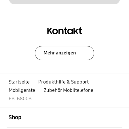
Kontakt
Mehr anzeigen
Startseite
Produkthilfe & Support
Mobilgeräte
Zubehör Mobiltelefone
EB-B800B
öffnen
Footer Navigation
Shop
öffnen