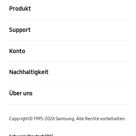
Produkt
öffnen
Support
öffnen
Konto
öffnen
Nachhaltigkeit
öffnen
Über uns
Copyright© 1995-2026 Samsung. Alle Rechte vorbehalten.