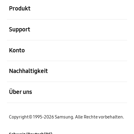
Produkt
öffnen
Support
öffnen
Konto
öffnen
Nachhaltigkeit
öffnen
Über uns
Copyright© 1995-2026 Samsung. Alle Rechte vorbehalten.