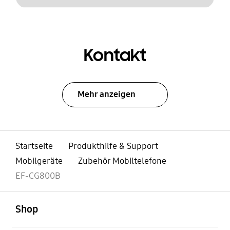
Kontakt
Mehr anzeigen
Startseite
Produkthilfe & Support
Mobilgeräte
Zubehör Mobiltelefone
EF-CG800B
öffnen
Footer Navigation
Shop
öffnen