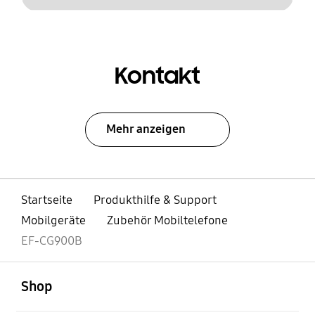
Kontakt
Mehr anzeigen
Startseite
Produkthilfe & Support
Mobilgeräte
Zubehör Mobiltelefone
EF-CG900B
öffnen
Footer Navigation
Shop
öffnen