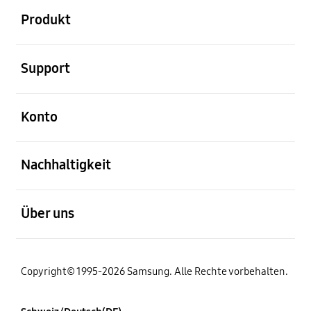
Produkt
öffnen
Support
öffnen
Konto
öffnen
Nachhaltigkeit
öffnen
Über uns
Copyright© 1995-2026 Samsung. Alle Rechte vorbehalten.