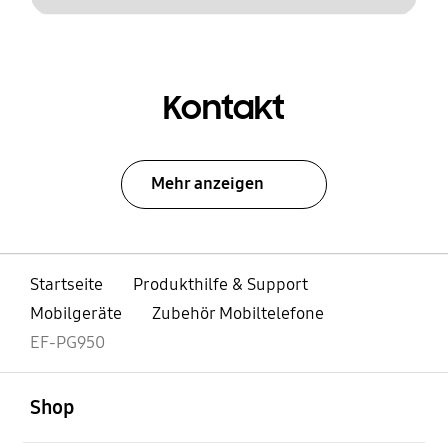
Kontakt
Mehr anzeigen
Startseite
Produkthilfe & Support
Mobilgeräte
Zubehör Mobiltelefone
EF-PG950
öffnen
Footer Navigation
Shop
öffnen