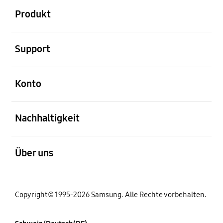
Produkt
öffnen
Support
öffnen
Konto
öffnen
Nachhaltigkeit
öffnen
Über uns
Copyright© 1995-2026 Samsung. Alle Rechte vorbehalten.