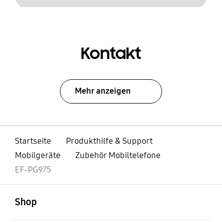
Kontakt
Mehr anzeigen
Startseite
Produkthilfe & Support
Mobilgeräte
Zubehör Mobiltelefone
EF-PG975
öffnen
Footer Navigation
Shop
öffnen