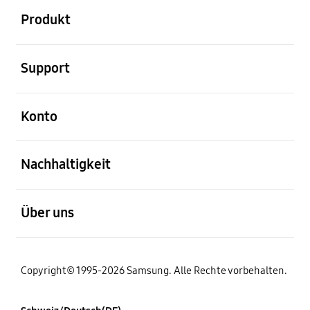
Produkt
öffnen
Support
öffnen
Konto
öffnen
Nachhaltigkeit
öffnen
Über uns
Copyright© 1995-2026 Samsung. Alle Rechte vorbehalten.