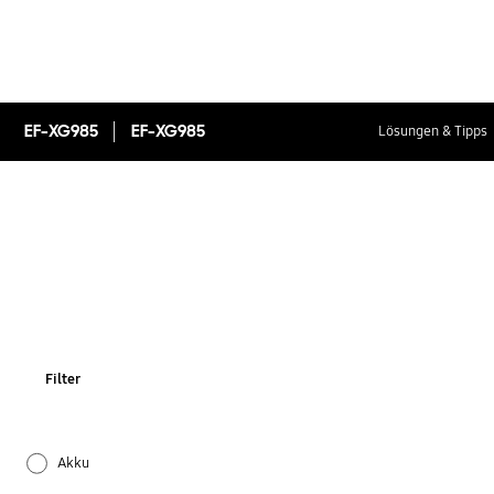
EF-XG985
EF-XG985
Lösungen & Tipps
Filter
Akku