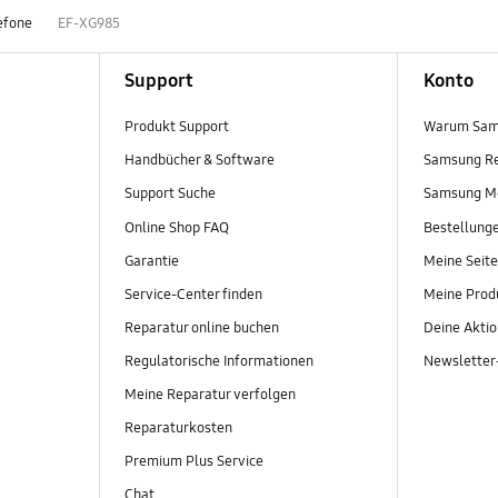
efone
EF-XG985
Support
Konto
Produkt Support
Warum Sam
Handbücher & Software
Samsung R
Support Suche
Samsung M
Online Shop FAQ
Bestellung
Garantie
Meine Seite
Service-Center finden
Meine Prod
Reparatur online buchen
Deine Akti
Regulatorische Informationen
Newslette
Meine Reparatur verfolgen
Reparaturkosten
Premium Plus Service
Chat