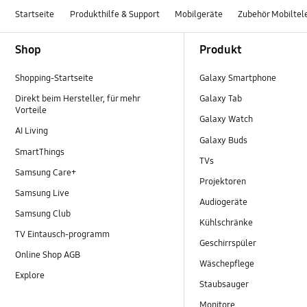
Startseite
Produkthilfe & Support
Mobilgeräte
Zubehör Mobiltel
Footer Navigation
Shop
Produkt
Shopping-Startseite
Galaxy Smartphone
Direkt beim Hersteller, für mehr
Galaxy Tab
Vorteile
Galaxy Watch
AI Living
Galaxy Buds
SmartThings
TVs
Samsung Care+
Projektoren
Samsung Live
Audiogeräte
Samsung Club
Kühlschränke
TV Eintausch-programm
Geschirrspüler
Online Shop AGB
Wäschepflege
Explore
Staubsauger
Monitore