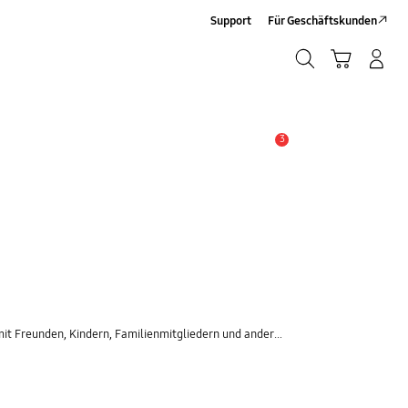
Support
Für Geschäftskunden
Suchen
Warenkorb
Anmelden/Registrieren
Suchen
3
Alarm
 Kindern, Familienmitgliedern und anderen Kontakten zu teilen