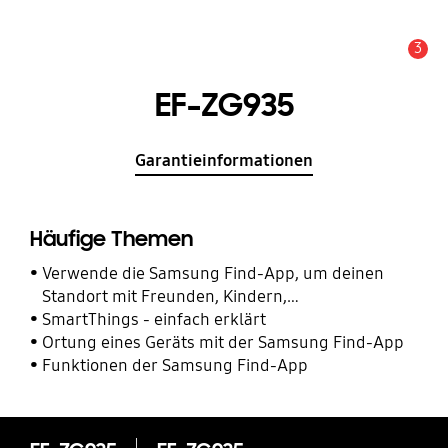
3
Alarm
EF-ZG935
Garantieinformationen
Häufige Themen
Verwende die Samsung Find-App, um deinen
Standort mit Freunden, Kindern,
Familienmitgliedern und anderen Kontakten zu
SmartThings - einfach erklärt
teilen
Ortung eines Geräts mit der Samsung Find-App
Funktionen der Samsung Find-App