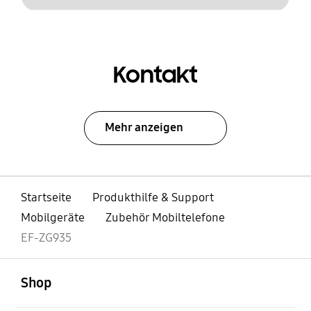
Kontakt
Mehr anzeigen
Startseite
Produkthilfe & Support
Mobilgeräte
Zubehör Mobiltelefone
EF-ZG935
öffnen
Footer Navigation
Shop
öffnen