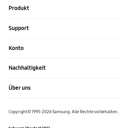
Produkt
öffnen
Support
öffnen
Konto
öffnen
Nachhaltigkeit
öffnen
Über uns
Copyright© 1995-2026 Samsung. Alle Rechte vorbehalten.