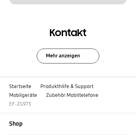
Kontakt
Mehr anzeigen
Startseite
Produkthilfe & Support
Mobilgeräte
Zubehör Mobiltelefone
EF-ZG973
öffnen
Footer Navigation
Shop
öffnen