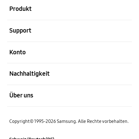
Produkt
öffnen
Support
öffnen
Konto
öffnen
Nachhaltigkeit
öffnen
Über uns
Copyright© 1995-2026 Samsung. Alle Rechte vorbehalten.