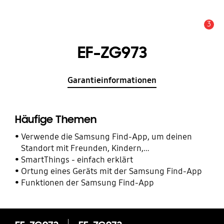
3
Alarm
EF-ZG973
Garantieinformationen
Häufige Themen
Verwende die Samsung Find-App, um deinen
Standort mit Freunden, Kindern,
Familienmitgliedern und anderen Kontakten zu
SmartThings - einfach erklärt
teilen
Ortung eines Geräts mit der Samsung Find-App
Funktionen der Samsung Find-App