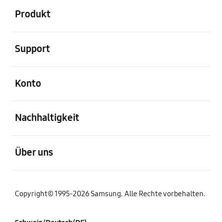
Produkt
öffnen
Support
öffnen
Konto
öffnen
Nachhaltigkeit
öffnen
Über uns
Copyright© 1995-2026 Samsung. Alle Rechte vorbehalten.