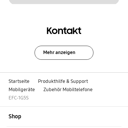
Kontakt
Mehr anzeigen
Startseite
Produkthilfe & Support
Mobilgeräte
Zubehör Mobiltelefone
EFC-1G5S
öffnen
Footer Navigation
Shop
öffnen