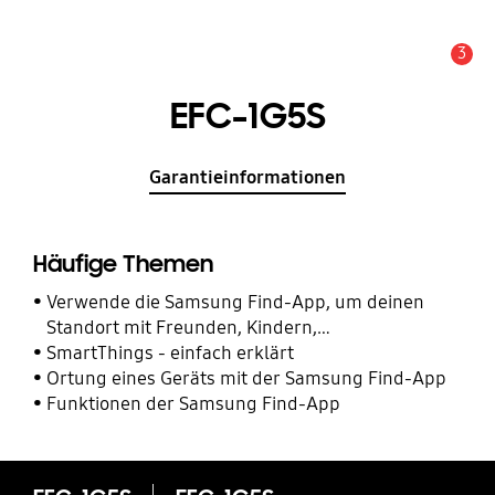
3
Alarm
EFC-1G5S
Garantieinformationen
Häufige Themen
Verwende die Samsung Find-App, um deinen
Standort mit Freunden, Kindern,
Familienmitgliedern und anderen Kontakten zu
SmartThings - einfach erklärt
teilen
Ortung eines Geräts mit der Samsung Find-App
Funktionen der Samsung Find-App