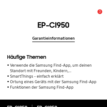
3
Alarm
EP-CI950
Garantieinformationen
Häufige Themen
Verwende die Samsung Find-App, um deinen
Standort mit Freunden, Kindern,
Familienmitgliedern und anderen Kontakten zu
SmartThings - einfach erklärt
teilen
Ortung eines Geräts mit der Samsung Find-App
Funktionen der Samsung Find-App