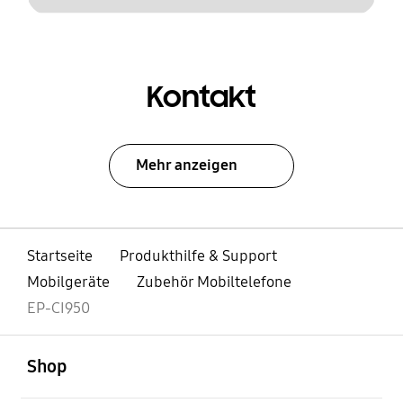
Kontakt
Mehr anzeigen
Startseite
Produkthilfe & Support
Mobilgeräte
Zubehör Mobiltelefone
EP-CI950
öffnen
Footer Navigation
Shop
öffnen