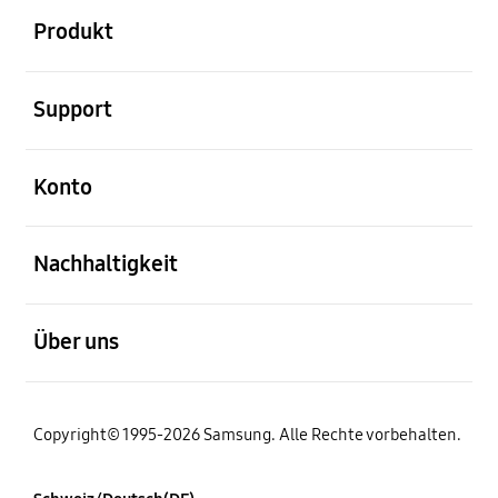
Produkt
öffnen
Support
öffnen
Konto
öffnen
Nachhaltigkeit
öffnen
Über uns
Copyright© 1995-2026 Samsung. Alle Rechte vorbehalten.