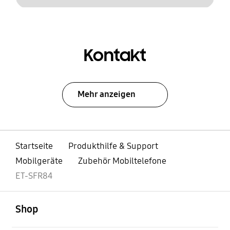
Kontakt
Mehr anzeigen
Startseite
Produkthilfe & Support
Mobilgeräte
Zubehör Mobiltelefone
ET-SFR84
öffnen
Footer Navigation
Shop
öffnen