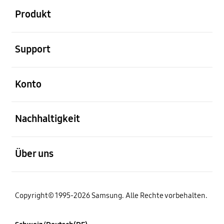
Produkt
öffnen
Support
öffnen
Konto
öffnen
Nachhaltigkeit
öffnen
Über uns
Copyright© 1995-2026 Samsung. Alle Rechte vorbehalten.