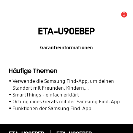
3
Alarm
ETA-U90EBEP
Garantieinformationen
Häufige Themen
Verwende die Samsung Find-App, um deinen
Standort mit Freunden, Kindern,
Familienmitgliedern und anderen Kontakten zu
SmartThings - einfach erklärt
teilen
Ortung eines Geräts mit der Samsung Find-App
Funktionen der Samsung Find-App