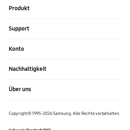
Produkt
öffnen
Support
öffnen
Konto
öffnen
Nachhaltigkeit
öffnen
Über uns
Copyright© 1995-2026 Samsung. Alle Rechte vorbehalten.