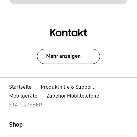
Kontakt
Mehr anzeigen
Startseite
Produkthilfe & Support
Mobilgeräte
Zubehör Mobiltelefone
ETA-U90EBEP
öffnen
Footer Navigation
Shop
öffnen