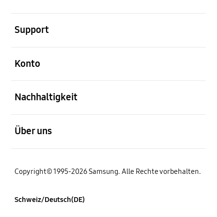
öffnen
Support
öffnen
Konto
öffnen
Nachhaltigkeit
öffnen
Über uns
Copyright© 1995-2026 Samsung. Alle Rechte vorbehalten.
Schweiz/Deutsch(DE)