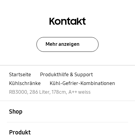
Kontakt
Mehr anzeigen
Startseite
Produkthilfe & Support
Kühlschränke
Kühl-Gefrier-Kombinationen
RB3000, 286 Liter, 178cm, A++ weiss
öffnen
Footer Navigation
Shop
öffnen
Produkt