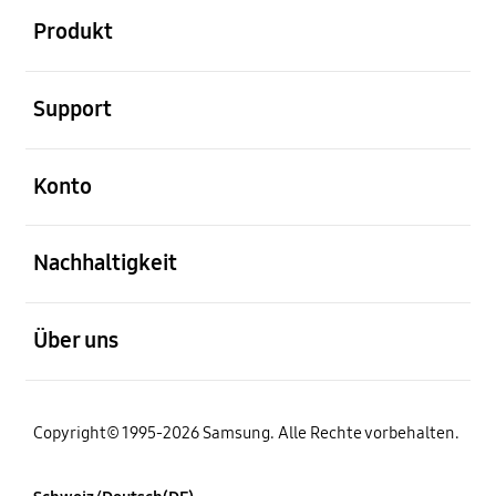
Produkt
öffnen
Support
öffnen
Konto
öffnen
Nachhaltigkeit
öffnen
Über uns
Copyright© 1995-2026 Samsung. Alle Rechte vorbehalten.