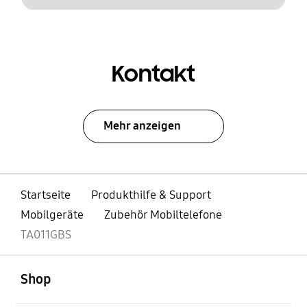
Kontakt
Mehr anzeigen
Startseite
Produkthilfe & Support
Mobilgeräte
Zubehör Mobiltelefone
TA011GBS
öffnen
Footer Navigation
Shop
öffnen