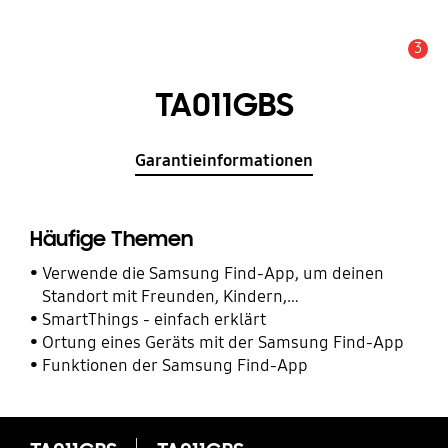
3
Alarm
TA011GBS
Garantieinformationen
Häufige Themen
Verwende die Samsung Find-App, um deinen
Standort mit Freunden, Kindern,
Familienmitgliedern und anderen Kontakten zu
SmartThings - einfach erklärt
teilen
Ortung eines Geräts mit der Samsung Find-App
Funktionen der Samsung Find-App