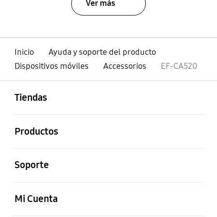
Ver más
Inicio
Ayuda y soporte del producto
Dispositivos móviles
Accessorios
EF-CA520
abierto
Footer Navigation
Tiendas
abierto
Productos
abierto
Soporte
abierto
Mi Cuenta
abierto